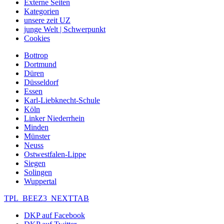
Externe Seiten
Kategorien
unsere zeit UZ
junge Welt | Schwerpunkt
Cookies
Bottrop
Dortmund
Düren
Düsseldorf
Essen
Karl-Liebknecht-Schule
Köln
Linker Niederrhein
Minden
Münster
Neuss
Ostwestfalen-Lippe
Siegen
Solingen
Wuppertal
TPL_BEEZ3_NEXTTAB
DKP auf Facebook