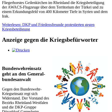
Fliegerhorstes Geilenkirchen im Rheinland die Kriegsbeteiligung
der AWACS-Flugzeuge über dem Territorium der Türkei und zu
einem Erkundungsfeld von 400 Kilometer Tiefe in Syrien und dem
Irak.
Weiterlesen: DKP und Friedensfreunde protestierten gegen
Kriegsbeteiligung
Anzeige gegen die Kriegsbefürworter
Bun­des­wehr­ein­satz
geht an den Ge­ne­ral­
bun­des­an­walt
Gegen den Bundeswehr-
Kriegseinsatz regt sich
Widerstand. Der Vorstand des
Bezirks Rheinland-Westfalen
und die DKP-Gruppe
Düsseldorf-Gerresheim