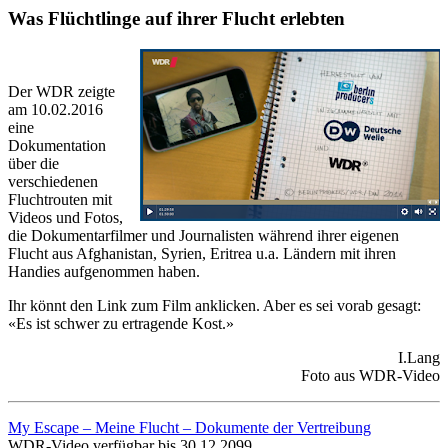
Was Flüchtlinge auf ihrer Flucht erlebten
Der WDR zeigte
am 10.02.2016
eine
Dokumentation
über die
verschiedenen
Fluchtrouten mit
Videos und Fotos,
die Dokumentarfilmer und Journalisten während ihrer eigenen
Flucht aus Afghanistan, Syrien, Eritrea u.a. Ländern mit ihren
Handies aufgenommen haben.
Ihr könnt den Link zum Film anklicken. Aber es sei vorab gesagt:
«Es ist schwer zu ertragende Kost.»
I.Lang
Foto aus WDR-Video
My Escape – Meine Flucht
–
Dokumente der Vertreibung
WDR-Video verfügbar bis 30.12.2099