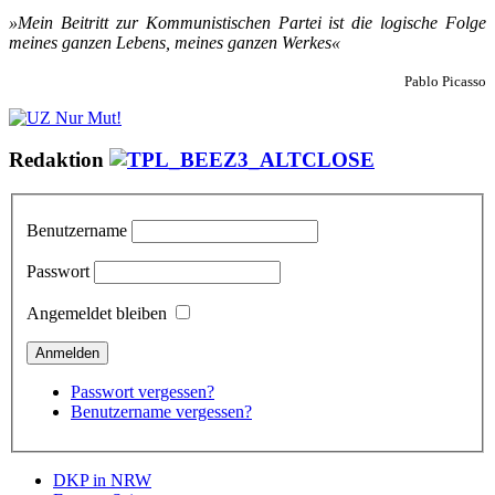
»Mein Bei­tritt zur Kom­mu­nis­ti­schen Par­tei ist die lo­gi­sche Fol­ge
mei­nes gan­zen Le­bens, mei­nes gan­zen Wer­kes«
Pablo Picasso
Redaktion
Benutzername
Passwort
Angemeldet bleiben
Passwort vergessen?
Benutzername vergessen?
DKP in NRW