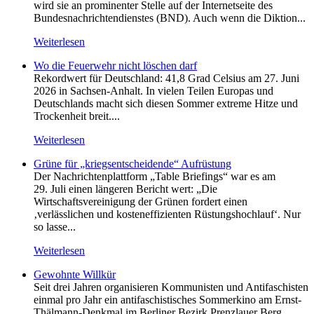
wird sie an prominenter Stelle auf der Internetseite des
Bundesnachrichtendienstes (BND). Auch wenn die Diktion...
Weiterlesen
Wo die Feuerwehr nicht löschen darf
Rekordwert für Deutschland: 41,8 Grad Celsius am 27. Juni
2026 in Sachsen-Anhalt. In vielen Teilen Europas und
Deutschlands macht sich diesen Sommer extreme Hitze und
Trockenheit breit....
Weiterlesen
Grüne für „kriegsentscheidende“ Aufrüstung
Der Nachrichtenplattform „Table Briefings“ war es am
29. Juli einen längeren Bericht wert: „Die
Wirtschaftsvereinigung der Grünen fordert einen
‚verlässlichen und kosteneffizienten Rüstungshochlauf‘. Nur
so lasse...
Weiterlesen
Gewohnte Willkür
Seit drei Jahren organisieren Kommunisten und Antifaschisten
einmal pro Jahr ein antifaschistisches Sommerkino am Ernst-
Thälmann-Denkmal im Berliner Bezirk Prenzlauer Berg.