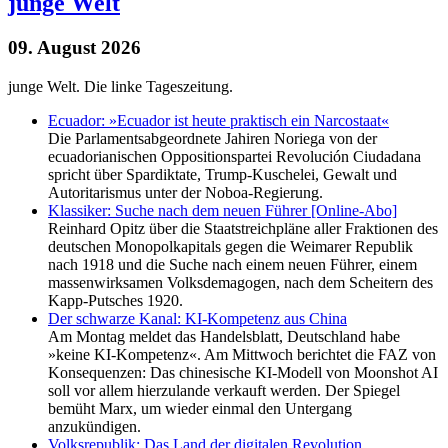
junge Welt
09. August 2026
junge Welt. Die linke Tageszeitung.
Ecuador: »Ecuador ist heute praktisch ein Narcostaat«
Die Parlamentsabgeordnete Jahiren Noriega von der
ecuadorianischen Oppositionspartei Revolución Ciudadana
spricht über Spardiktate, Trump-Kuschelei, Gewalt und
Autoritarismus unter der Noboa-Regierung.
Klassiker: Suche nach dem neuen Führer [Online-Abo]
Reinhard Opitz über die Staatstreichpläne aller Fraktionen des
deutschen Monopolkapitals gegen die Weimarer Republik
nach 1918 und die Suche nach einem neuen Führer, einem
massenwirksamen Volksdemagogen, nach dem Scheitern des
Kapp-Putsches 1920.
Der schwarze Kanal: KI-Kompetenz aus China
Am Montag meldet das Handelsblatt, Deutschland habe
»keine KI-Kompetenz«. Am Mittwoch berichtet die FAZ von
Konsequenzen: Das chinesische KI-Modell von Moonshot AI
soll vor allem hierzulande verkauft werden. Der Spiegel
bemüht Marx, um wieder einmal den Untergang
anzukündigen.
Volksrepublik: Das Land der digitalen Revolution