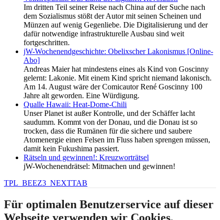
Im dritten Teil seiner Reise nach China auf der Suche nach
dem Sozialismus stößt der Autor mit seinen Scheinen und
Münzen auf wenig Gegenliebe. Die Digitalisierung und der
dafür notwendige infrastrukturelle Ausbau sind weit
fortgeschritten.
jW-Wochenendgeschichte: Obelixscher Lakonismus [Online-
Abo]
Andreas Maier hat mindestens eines als Kind von Goscinny
gelernt: Lakonie. Mit einem Kind spricht niemand lakonisch.
Am 14. August wäre der Comicautor René Goscinny 100
Jahre alt geworden. Eine Würdigung.
Qualle Hawaii: Heat-Dome-Chili
Unser Planet ist außer Kontrolle, und der Schäffer lacht
saudumm. Kommt von der Donau, und die Donau ist so
trocken, dass die Rumänen für die sichere und saubere
Atomenergie einen Felsen im Fluss haben sprengen müssen,
damit kein Fukushima passiert.
Rätseln und gewinnen!: Kreuzworträtsel
jW-Wochenendrätsel: Mitmachen und gewinnen!
TPL_BEEZ3_NEXTTAB
Für optimalen Benutzerservice auf dieser
Webseite verwenden wir Cookies.