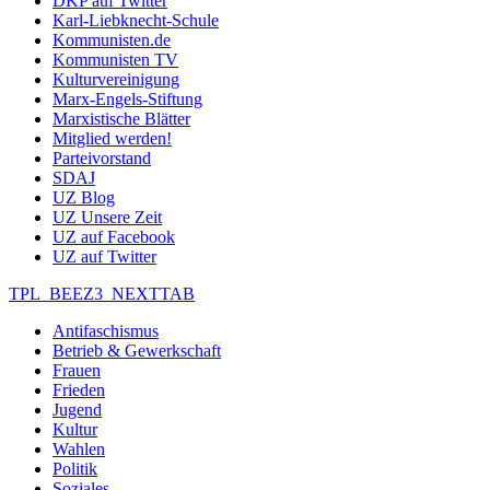
DKP auf Twitter
Karl-Liebknecht-Schule
Kommunisten.de
Kommunisten TV
Kulturvereinigung
Marx-Engels-Stiftung
Marxistische Blätter
Mitglied werden!
Parteivorstand
SDAJ
UZ Blog
UZ Unsere Zeit
UZ auf Facebook
UZ auf Twitter
TPL_BEEZ3_NEXTTAB
Antifaschismus
Betrieb & Gewerkschaft
Frauen
Frieden
Jugend
Kultur
Wahlen
Politik
Soziales