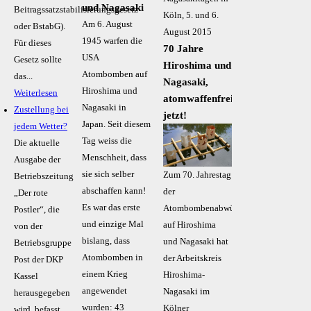
und Nagasaki
Beitragssatzstabilisierungsgesetz
Köln, 5. und 6.
Am 6. August
oder BstabG).
August 2015
1945 warfen die
Für dieses
70 Jahre
USA
Gesetz sollte
Hiroshima und
Atombomben auf
das...
Nagasaki,
Hiroshima und
Weiterlesen
atomwaffenfrei
Nagasaki in
Zustellung bei
jetzt!
Japan. Seit diesem
jedem Wetter?
Tag weiss die
Die aktuelle
Menschheit, dass
Ausgabe der
sie sich selber
Zum 70. Jahrestag
Betriebszeitung
abschaffen kann!
der
„Der rote
Es war das erste
Atombombenabwürfe
Postler“, die
und einzige Mal
auf Hiroshima
von der
bislang, dass
und Nagasaki hat
Betriebsgruppe
Atombomben in
der Arbeitskreis
Post der DKP
einem Krieg
Hiroshima-
Kassel
angewendet
Nagasaki im
herausgegeben
wurden: 43
Kölner
wird, befasst