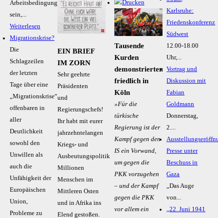
Arbeitsbedingungen
Karlsruhe:
sein,...
Friedenskonferenz
Weiterlesen
Südwest
Migrationskrise?
Tausende
12.00-18.00
Die
EIN BRIEF
Kurden
Uhr,...
Schlagzeilen
IM ZORN
demonstrierten
Vortrag und
der letzten
Sehr geehrte
friedlich in
Diskussion mit
Tage über eine
Präsidenten
Köln
Fabian
„Migrationskrise“
und
»Für die
Goldmann
offenbaren in
Regierungschefs!
türkische
Donnerstag,
aller
Ihr habt mit eurer
Regierung ist der
2....
Deutlichkeit
jahrzehntelangen
Kampf gegen den
Ausstellungseröffn
sowohl den
Kriegs- und
IS ein Vorwand,
Presse unter
Unwillen als
Ausbeutungspolitik
um gegen die
Beschuss in
auch die
Millionen
PKK vorzugehen
Gaza
Unfähigkeit der
Menschen im
– und der Kampf
„Das Auge
Europäischen
Mittleren Osten
gegen die PKK
von...
Union,
und in Afrika ins
vor allem ein
„22. Juni 1941
Probleme zu
Elend gestoßen.