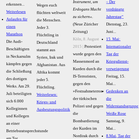
Instrument, um
– Der
erkennen...
Wegen euch
Erdogans Macht
verdrängte
Weiterlesen
flüchten weltweit
zu sichern«.
Jahrestag“
Anlaufen für
die Menschen.
(Neue Züricher
Dienstag, 23.
einen
Jeder 3.
Zeitung)
Juni...
Marathon
Flüchtling in
Köln, 8. August
15. Mai:
Die Audi-
Deutschland
2015 |
Protestiert
Internationaler
Beschäftigten
stammt aus
wurde gegen den
Tag der
in Neckarsulm
Syrien, Irak und
Massenmord an
Kriegsdienst-
kämpfen gegen
Afghanistan. Aus
Kurden durch die
verweigerung
die Schließung
Afrika kommt
IS-Terroristen,
Freitag, 15.
des dortigen
jeder 5.
gegen den
Mai...
Werks. Am 29.
Flüchtling.
»Festnahmeterror«
Gedenken an
Juli beteiligten
Weiterlesen:
der türkischen
die
sich 6.000
Kriegs- und
Polizei und gegen
Widerstandsgruppe
Kolleginnen
Ausbeutungspolitik
die
Weiße Rose
und Kollegen
Bombardierung
Samstag, 9.
an einer
der Kurden im
Mai...
Betriebsratssprechstunde
Nordirak durch
8.Mai, Tag der
am Tor...