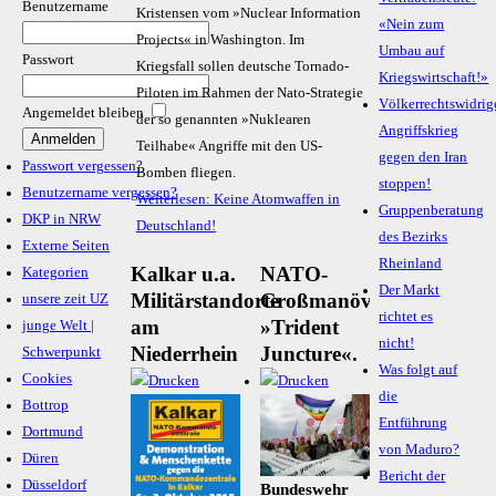
Benutzername
Kristensen vom »Nuclear Information
«Nein zum
Projects« in Washington. Im
Umbau auf
Passwort
Kriegsfall sollen deutsche Tornado-
Kriegswirtschaft!»
Piloten im Rahmen der Nato-Strategie
Völkerrechtswidrig
Angemeldet bleiben
der so genannten »Nuklearen
Angriffskrieg
Teilhabe« Angriffe mit den US-
gegen den Iran
Passwort vergessen?
Bomben fliegen.
stoppen!
Benutzername vergessen?
Weiterlesen: Keine Atomwaffen in
Gruppenberatung
DKP in NRW
Deutschland!
des Bezirks
Externe Seiten
Rheinland
Kalkar u.a.
NATO-
Kategorien
Der Markt
Militärstandorte
Großmanöver
unsere zeit UZ
richtet es
am
»Trident
junge Welt |
nicht!
Niederrhein
Juncture«.
Schwerpunkt
Was folgt auf
Cookies
die
Bottrop
Entführung
Dortmund
von Maduro?
Düren
Bericht der
Düsseldorf
Bundeswehr