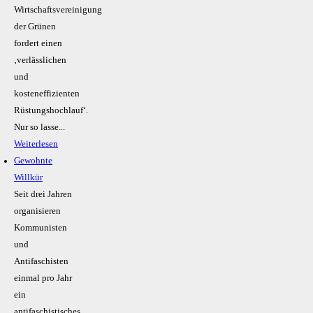
Wirtschaftsvereinigung
der Grünen
fordert einen
‚verlässlichen
und
kosteneffizienten
Rüstungshochlauf‘.
Nur so lasse...
Weiterlesen
Gewohnte
Willkür
Seit drei Jahren
organisieren
Kommunisten
und
Antifaschisten
einmal pro Jahr
ein
antifaschistisches