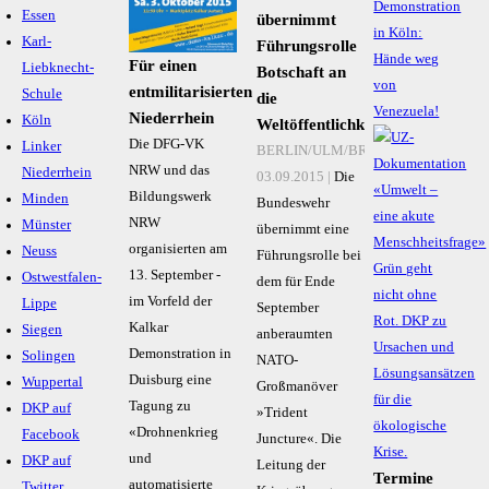
Demonstration
Essen
übernimmt
in Köln:
Karl-
Führungsrolle
Hände weg
Für einen
Liebknecht-
Botschaft an
von
entmilitarisierten
Schule
die
Venezuela!
Niederrhein
Köln
Weltöffentlichkeit
Die DFG-VK
Linker
BERLIN/ULM/BRUNSSUM,
NRW und das
Niederrhein
03.09.2015 |
Die
Bildungswerk
Minden
Bundeswehr
NRW
Münster
übernimmt eine
organisierten am
Neuss
Führungsrolle bei
13. September -
Ostwestfalen-
dem für Ende
im Vorfeld der
Lippe
September
Kalkar
Siegen
anberaumten
Demonstration in
Solingen
NATO-
Duisburg eine
Wuppertal
Großmanöver
Tagung zu
DKP auf
»Trident
«Drohnenkrieg
Facebook
Juncture«. Die
und
DKP auf
Leitung der
Termine
automatisierte
Twitter