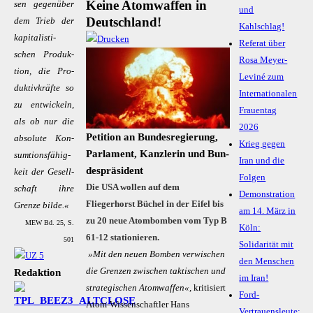
Keine Atomwaffen in
sen ge­gen­über
und
Deutschland!
dem Trieb der
Kahlschlag!
ka­pi­­ta­­lis­­ti­­
Referat über
schen Pro­duk­
Rosa Meyer-
ti­on, die Pro­
Leviné zum
duk­­ti­v­kräf­te so
Internationalen
zu ent­wi­ckeln,
Frauentag
als ob nur die
2026
Pe­ti­ti­on an Bun­des­re­gierung,
ab­so­lu­te Kon­­
Krieg gegen
Par­la­ment, Kanz­le­rin und Bun­
sum­­ti­ons­­­fä­hi­g­
Iran und die
des­prä­si­dent
keit der Ge­sel­l­­
Folgen
Die USA wollen auf dem
schaft ih­re
Demonstration
Fliegerhorst Büchel in der Eifel bis
Gren­ze bil­de.«
am 14. März in
zu 20 neue Atombomben vom Typ B
MEW Bd. 25, S.
Köln:
61-12 stationieren.
501
Solidarität mit
»Mit den neuen Bomben verwischen
den Menschen
die Grenzen zwischen taktischen und
Redaktion
im Iran!
strategischen Atomwaffen«,
kritisiert
Ford-
Atom-Wissenschaftler Hans
Vertrauensleute: