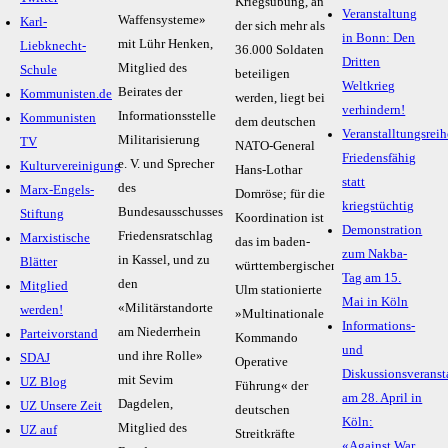
Kriegsübung, an
Veranstaltung
Waffensysteme»
Karl-
der sich mehr als
in Bonn: Den
mit Lühr Henken,
Liebknecht-
36.000 Soldaten
Dritten
Mitglied des
Schule
beteiligen
Weltkrieg
Beirates der
Kommunisten.de
werden, liegt bei
verhindern!
Informationsstelle
Kommunisten
dem deutschen
Veranstalltungsreih
Militarisierung
TV
NATO-General
Friedensfähig
e. V. und Sprecher
Kulturvereinigung
Hans-Lothar
statt
des
Marx-Engels-
Domröse; für die
kriegstüchtig
Bundesausschusses
Stiftung
Koordination ist
Demonstration
Friedensratschlag
Marxistische
das im baden-
zum Nakba-
in Kassel, und zu
Blätter
württembergischen
Tag am 15.
den
Mitglied
Ulm stationierte
Mai in Köln
«Militärstandorte
werden!
»Multinationale
Informations-
am Niederrhein
Parteivorstand
Kommando
und
und ihre Rolle»
SDAJ
Operative
Diskussionsveranst
mit Sevim
UZ Blog
Führung« der
am 28. April in
Dagdelen,
UZ Unsere Zeit
deutschen
Köln:
Mitglied des
UZ auf
Streitkräfte
«Against War