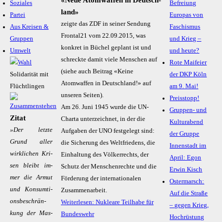
Soziales
Befreiung
land»
Partei
Europas von
zeigte das ZDF in seiner Sendung
Aus Kreisen &
Faschismus
Frontal21 vom 22.09.2015, was
Gruppen
und Krieg –
konkret in Büchel geplant ist und
Umwelt
und heute?
schreckte damit viele Menschen auf
Rote Maifeier
(siehe auch Beitrag «Keine
Solidarität mit
der DKP Köln
Atomwaffen in Deutschland!» auf
Flüchtlingen
am 9. Mai!
unseren Seiten).
Preisstopp!
Am 26. Juni 1945 wurde die UN-
Gruppen- und
Zitat
Charta unterzeichnet, in der die
Kulturabend
»Der letz­te
Aufgaben der UNO festgelegt sind:
der Gruppe
Grund al­ler
die Sicherung des Weltfriedens, die
Innenstadt im
wirk­li­chen Kri­
Einhaltung des Völkerrechts, der
April: Egon
sen bleibt im­
Schutz der Menschenrechte und die
Erwin Kisch
mer die Ar­mut
Förderung der internationalen
Ostermarsch:
und Kon­sum­­ti­
Zusammenarbeit.
Auf die Straße
ons­­be­­schrän­
Weiterlesen: Nukleare Teilhabe für
– gegen Krieg,
kung der Mas­
Bundeswehr
Hochrüstung