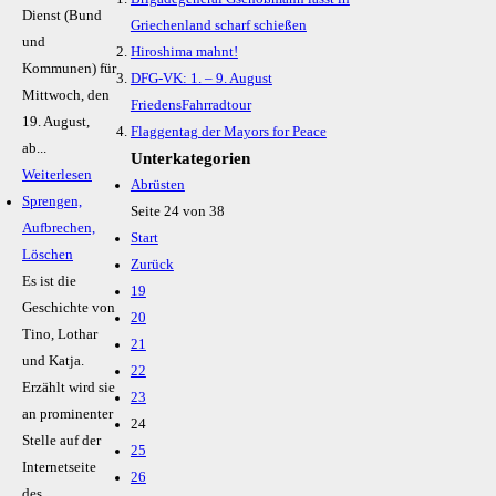
Dienst (Bund
Griechenland scharf schießen
und
Hiroshima mahnt!
Kommunen) für
DFG-VK: 1. – 9. August
Mittwoch, den
FriedensFahrradtour
19. August,
Flaggentag der Mayors for Peace
ab...
Unterkategorien
Weiterlesen
Abrüsten
Sprengen,
Seite 24 von 38
Aufbrechen,
Start
Löschen
Zurück
Es ist die
19
Geschichte von
20
Tino, Lothar
21
und Katja.
22
Erzählt wird sie
23
an prominenter
24
Stelle auf der
25
Internetseite
26
des