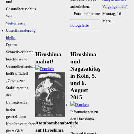
und
aufzuheben.
Vergangenheit“
Gesundheitsschutz.
Foto: redpicture
Montag, 16.
Wie...
März...
Weiterlesen
Fotogalerie
Unterfinanzierung
bleibt
Die im
Schnellverfahren
Hiroshima
Hiroshima-
beschlossene
mahnt!
und
Gesundheitsreform
Nagasakitage
heißt offiziell
in Köln, 5.
„Gesetz zur
und 6.
Stabilisierung
August
der
2015
Beitragssätze
in der
Informationen zu
gesetzlichen
den Hiroshima-
Atombombenabwürfe
Krankenversicherung“
und
auf Hiroshima
(kurz GKV-
Nagasakitagen in