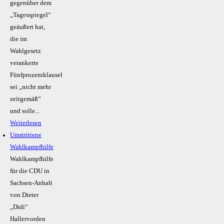
gegenüber dem
„Tagesspiegel“
geäußert hat,
die im
Wahlgesetz
verankerte
Fünfprozentklausel
sei „nicht mehr
zeitgemäß“
und solle...
Weiterlesen
Umstrittene
Wahlkampfhilfe
Wahlkampfhilfe
für die CDU in
Sachsen-Anhalt
von Dieter
„Didi“
Hallervorden