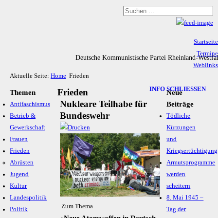
Startseite
Termine
Deutsche Kommunistische Partei Rheinland-Westfa
Weblinks
Aktuelle Seite:
Home
Frieden
Archiv
Impressum & Datenschutz
INFO SCHLIESSEN
Frieden
Themen
Neue
Nukleare Teilhabe für
Beiträge
Antifaschismus
Bundeswehr
Betrieb &
Tödliche
Gewerkschaft
Kürzungen
Frauen
und
Frieden
Kriegsertüchtigung
Abrüsten
Armutsprogramme
Jugend
werden
Kultur
scheitern
Landespolitik
8. Mai 1945 –
Zum Thema
Politik
Tag der
«Neue Atom­waf­fen in Deutsch­