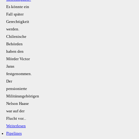
Es könnte ein
Fall später
Gerechtigkeit
werden.
Chilenische
Behörden
haben den
Mörder Victor
Jaras
festgenommen.
Der
pensionierte
Militärangehörigen
Nelson Haase
war auf der
Flucht vor...
Weiterlesen
Pipelines