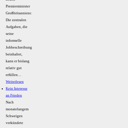
Premierminister
Großbritanniens:
Die zentralen
Aufgaben, die
seine
informelle
Jobbeschreibung
beinhaltet,
kann er bislang
relativ gut
erfüllen....
Weiterlesen
Kein Inte­resse
an Frieden
Nach
monatelangem
Schweigen
verkündete