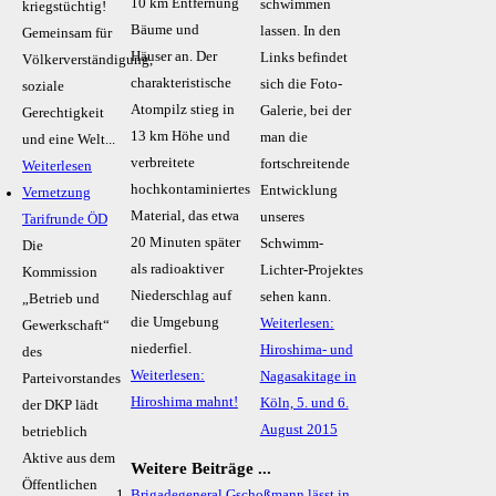
10 km Entfernung
schwimmen
kriegstüchtig!
Bäume und
lassen. In den
Gemeinsam für
Häuser an. Der
Links befindet
Völkerverständigung,
charakteristische
sich die Foto-
soziale
Atompilz stieg in
Galerie, bei der
Gerechtigkeit
13 km Höhe und
man die
und eine Welt...
verbreitete
fortschreitende
Weiterlesen
hochkontaminiertes
Entwicklung
Vernetzung
Material, das etwa
unseres
Tarifrunde ÖD
20 Minuten später
Schwimm-
Die
als radioaktiver
Lichter-Projektes
Kommission
Niederschlag auf
sehen kann.
„Betrieb und
die Umgebung
Weiterlesen:
Gewerkschaft“
niederfiel.
Hiroshima- und
des
Weiterlesen:
Nagasakitage in
Parteivorstandes
Hiroshima mahnt!
Köln, 5. und 6.
der DKP lädt
August 2015
betrieblich
Aktive aus dem
Weitere Beiträge ...
Öffentlichen
Brigadegeneral Gschoßmann lässt in