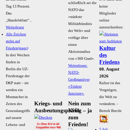
schließlich sei die
Tag 13 Prozent.
keine
NATO das
Das
Mitglieder
»stärkste
„Handelsblatt“...
online
Militärbündnis
Weiterlesen
unterschreiben:
der Welt« und
Alle Zeichen
verfüge über
stehn auf
einen
Kultur
Frieden(stage)
Aktionsradius
des
In drei Wochen
von »360 Grad«.
Friedens
finden in
Weiterlesen:
08. August
Berlin die UZ-
NATO-
2026
Friedestage der
Großmanöver
DKP statt – sie
Kultur ist das
»Trident
werden ein
Vergnügen,
Juncture«.
Mutmacher in
die Welt zu
Kriegs- und
Nein zum
Zeiten des
verändern. -
Ausbeutungspolitik
Krieg – ja
Generalangriffs
Bertolt Brecht
zum
auf unsere
Frieden!
Lebens- und
5.Juli,