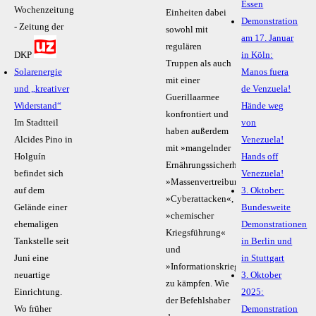
Essen
Wochenzeitung
Einheiten dabei
Demonstration
- Zeitung der
sowohl mit
am 17. Januar
regulären
DKP
in Köln:
Truppen als auch
Solarenergie
Manos fuera
mit einer
und „kreativer
de Venzuela!
Guerillaarmee
Widerstand“
Hände weg
konfrontiert und
Im Stadtteil
von
haben außerdem
Alcides Pino in
Venezuela!
mit »mangelnder
Holguín
Hands off
Ernährungssicherheit«,
befindet sich
Venezuela!
»Massenvertreibungen«,
auf dem
3. Oktober:
»Cyberattacken«,
Gelände einer
Bundesweite
»chemischer
ehemaligen
Demonstrationen
Kriegsführung«
Tankstelle seit
in Berlin und
und
Juni eine
in Stuttgart
»Informationskrieg«
neuartige
3. Oktober
zu kämpfen. Wie
Einrichtung.
2025:
der Befehlshaber
Wo früher
Demonstration