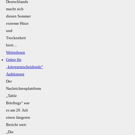
Deutschlands
macht sich
diesen Sommer
extreme Hitze
und
Trockenheit
breit....
Weiterlesen
Grüne für
„kriegsentscheidende“
Aufrüstung
Der
Nachrichtenplattform
„Table
Briefings“ war
es am 29. Juli
einen längeren
Bericht wert:
„Die