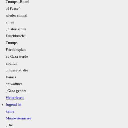
Trumps „Board
of Peace“
wieder einmal
einen
„historischen
Durchbruch“.
Trumps
Friedensplan
zu Gaza werde
endlich
umgesetzt, die
Hamas
entwaffnet.
„Gaza gehört...
Weiterlesen
Jugend ist
keine
Manövriermasse
„Die