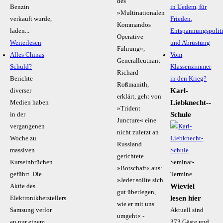
des
Benzin
in Uedem, für
»Multinationalen
verkauft wurde,
Frieden,
Kommandos
laden...
Entspannungspolit
Operative
Weiterlesen
und Abrüstung
Führung«,
Alles Chinas
Vom
Generalleutnant
Schuld?
Klassenzimmer
Richard
Berichte
in den Krieg?
Roßmanith,
Karl-
diverser
erklärt, geht von
Liebknecht-­
Medien haben
»Trident
Schule
in der
Juncture« eine
vergangenen
nicht zuletzt an
Woche zu
Russland
massiven
gerichtete
Kurseinbrüchen
Seminar-
»Botschaft« aus:
geführt. Die
Termine
»Jeder sollte sich
Wieviel
Aktie des
gut überlegen,
lesen hier
Elektronikherstellers
wie er mit uns
Samsung verlor
Aktuell sind
umgeht« -
an nur einem
373 Gäste und