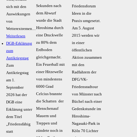
Sekunden nach
Friedensforum
sich mit den
dem Abwurf
Ideen in die
Auswirkungen
wurde die Stadt
Praxis umgesetzt.
von
Hiroshima durch
Am 5. August
Wetterextremen....
eine Druckwelle
2015 werden wir
Weiterlesen
zu 80% dem
in einer
DGB-Erklärung
Erdboden
öffentlichen
zum
gleichgemacht.
Aktion zusammen
Antikriegstag
Ein Feuerball mit
mit den
Zum
einer Hitzewelle
Radfahrern der
Antikriegstag
von mindestens
DFG/VK-
am 1.
6000 Grad
Friedensradtour
September
Celcius brannte
von Münster nach
2026 hat der
die Schatten der
Büchel nach einer
DGB eine
Menschenauf
Gedenkstunde im
Erklärung unter
Mauern und
Hiroshima-
dem Titel
Treppen und
Nagasaki-Park in
„Friedensfähig
zündete noch in
Köln 70 Lichter
statt