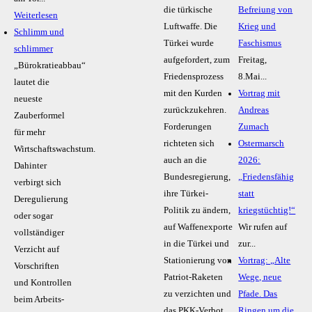
die türkische
Befreiung von
Weiterlesen
Luftwaffe. Die
Krieg und
Schlimm und
Türkei wurde
Faschismus
schlimmer
aufgefordert, zum
Freitag,
„Bürokratieabbau“
Friedensprozess
8.Mai...
lautet die
mit den Kurden
Vortrag mit
neueste
zurückzukehren.
Andreas
Zauberformel
Forderungen
Zumach
für mehr
richteten sich
Ostermarsch
Wirtschaftswachstum.
auch an die
2026:
Dahinter
Bundesregierung,
„Friedensfähig
verbirgt sich
ihre Türkei-
statt
Deregulierung
Politik zu ändern,
kriegstüchtig!“
oder sogar
auf Waffenexporte
Wir rufen auf
vollständiger
in die Türkei und
zur...
Verzicht auf
Stationierung von
Vortrag: „Alte
Vorschriften
Patriot-Raketen
Wege, neue
und Kontrollen
zu verzichten und
Pfade. Das
beim Arbeits-
das PKK-Verbot
Ringen um die