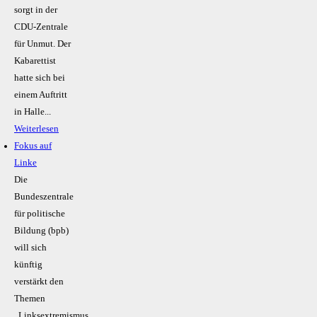
sorgt in der
CDU-Zentrale
für Unmut. Der
Kabarettist
hatte sich bei
einem Auftritt
in Halle...
Weiterlesen
Fokus auf
Linke
Die
Bundeszentrale
für politische
Bildung (bpb)
will sich
künftig
verstärkt den
Themen
„Linksextremismus