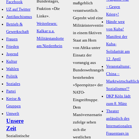
Bundestages,
Facebook
maßgeblich
– Gegen
Fraktion «Die
UZ auf Twitter
verantwortlich.
Krieg»!
Linke».
Antifaschismus
Geprobt wird eine
Hände weg
Weiterlesen:
Betrieb &
Militärintervention
von Kuba!
Kalkar u.a.
Gewerkschaft
in einem fiktiven
Manifest der
Militärstandorte
Frauen
Staat am Horn
Kuba-
am Niederrhein
Frieden
von Afrika unter
Solidarität am
Jugend
Einsatz der
12. April
Kultur
vorrangig aus
Veranstaltung:
Wahlen
Bundeswehrangehörigen
China –
Politik
bestehenden
Marktwirtschaftlic
Soziales
»Speerspitze« der
Sozialismus!?
Partei
NATO-
DKP Köln lädt
Kreise &
Eingreiftruppe.
zum 8. März
Gruppen
Dem
Theater
Umwelt
Manöverszenario
anlässlich des
Unsere
zufolge sehen
Internationalen
Zeit
sich die
Frauentags in
Sozialistische
westlichen