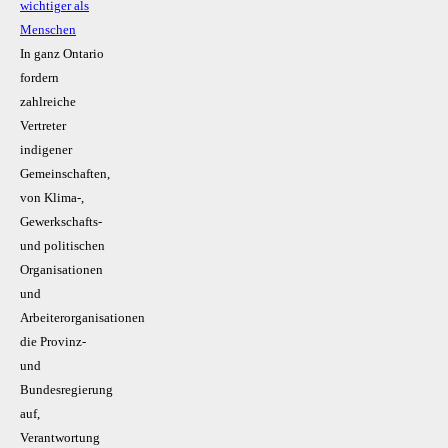
wichtiger als
Menschen
In ganz Ontario
fordern
zahlreiche
Vertreter
indigener
Gemeinschaften,
von Klima-,
Gewerkschafts-
und politischen
Organisationen
und
Arbeiterorganisationen
die Provinz-
und
Bundesregierung
auf,
Verantwortung