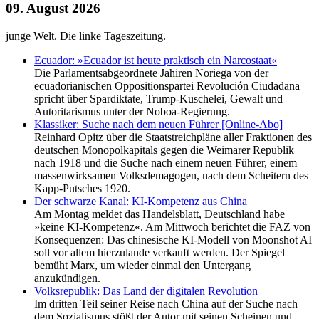
09. August 2026
junge Welt. Die linke Tageszeitung.
Ecuador: »Ecuador ist heute praktisch ein Narcostaat«
Die Parlamentsabgeordnete Jahiren Noriega von der
ecuadorianischen Oppositionspartei Revolución Ciudadana
spricht über Spardiktate, Trump-Kuschelei, Gewalt und
Autoritarismus unter der Noboa-Regierung.
Klassiker: Suche nach dem neuen Führer [Online-Abo]
Reinhard Opitz über die Staatstreichpläne aller Fraktionen des
deutschen Monopolkapitals gegen die Weimarer Republik
nach 1918 und die Suche nach einem neuen Führer, einem
massenwirksamen Volksdemagogen, nach dem Scheitern des
Kapp-Putsches 1920.
Der schwarze Kanal: KI-Kompetenz aus China
Am Montag meldet das Handelsblatt, Deutschland habe
»keine KI-Kompetenz«. Am Mittwoch berichtet die FAZ von
Konsequenzen: Das chinesische KI-Modell von Moonshot AI
soll vor allem hierzulande verkauft werden. Der Spiegel
bemüht Marx, um wieder einmal den Untergang
anzukündigen.
Volksrepublik: Das Land der digitalen Revolution
Im dritten Teil seiner Reise nach China auf der Suche nach
dem Sozialismus stößt der Autor mit seinen Scheinen und