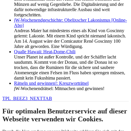
Münzen auf wenig Gegenliebe. Die Digitalisierung und der
dafür notwendige infrastrukturelle Ausbau sind weit
fortgeschritten.
jW-Wochenendgeschichte: Obelixscher Lakonismus [Online-
Abo]
Andreas Maier hat mindestens eines als Kind von Goscinny
gelernt: Lakonie. Mit einem Kind spricht niemand lakonisch.
Am 14. August wäre der Comicautor René Goscinny 100
Jahre alt geworden. Eine Würdigung.
Qualle Hawaii: Heat-Dome-Chili
Unser Planet ist außer Kontrolle, und der Schäffer lacht
saudumm. Kommt von der Donau, und die Donau ist so
trocken, dass die Rumänen für die sichere und saubere
Atomenergie einen Felsen im Fluss haben sprengen müssen,
damit kein Fukushima passiert.
Rätseln und gewinnen!: Kreuzworträtsel
jW-Wochenendrätsel: Mitmachen und gewinnen!
TPL_BEEZ3_NEXTTAB
Für optimalen Benutzerservice auf dieser
Webseite verwenden wir Cookies.