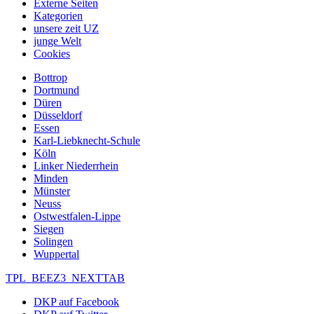
Externe Seiten
Kategorien
unsere zeit UZ
junge Welt
Cookies
Bottrop
Dortmund
Düren
Düsseldorf
Essen
Karl-Liebknecht-Schule
Köln
Linker Niederrhein
Minden
Münster
Neuss
Ostwestfalen-Lippe
Siegen
Solingen
Wuppertal
TPL_BEEZ3_NEXTTAB
DKP auf Facebook