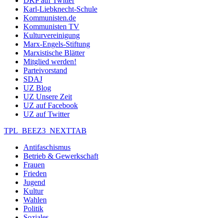
DKP auf Twitter
Karl-Liebknecht-Schule
Kommunisten.de
Kommunisten TV
Kulturvereinigung
Marx-Engels-Stiftung
Marxistische Blätter
Mitglied werden!
Parteivorstand
SDAJ
UZ Blog
UZ Unsere Zeit
UZ auf Facebook
UZ auf Twitter
TPL_BEEZ3_NEXTTAB
Antifaschismus
Betrieb & Gewerkschaft
Frauen
Frieden
Jugend
Kultur
Wahlen
Politik
Soziales