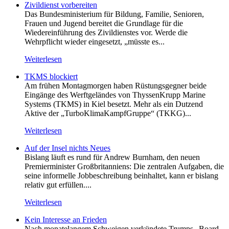
Zivildienst vorbereiten
Das Bundesministerium für Bildung, Familie, Senioren,
Frauen und Jugend bereitet die Grundlage für die
Wiedereinführung des Zivildienstes vor. Werde die
Wehrpflicht wieder eingesetzt, „müsste es...
Weiterlesen
TKMS blockiert
Am frühen Montagmorgen haben Rüstungsgegner beide
Eingänge des Werftgeländes von ThyssenKrupp Marine
Systems (TKMS) in Kiel besetzt. Mehr als ein Dutzend
Aktive der „TurboKlimaKampfGruppe“ (TKKG)...
Weiterlesen
Auf der Insel nichts Neues
Bislang läuft es rund für Andrew Burnham, den neuen
Premierminister Großbritanniens: Die zentralen Aufgaben, die
seine informelle Jobbeschreibung beinhaltet, kann er bislang
relativ gut erfüllen....
Weiterlesen
Kein Inte­resse an Frieden
Nach monatelangem Schweigen verkündete Trumps „Board