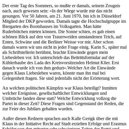
Der erste Tag des Sommers, so mußte er damals, seinem Zeugnis
nach, auch gewesen sein: «In der Wiege wurde mir das nicht
gesungen. Vor 50 Jahren, am 21. Juni 1970, bin ich in Düsseldorf
Mitglied der DKP geworden. Damals tagte die Hochschulgruppe im
Biergarten des Bootshauses im Volksgarten. Man hätte
Ruderbötchen mieten können. Die Sonne schien, es gab einen
schönen Blick auf den von Trauerweiden umstandenen Teich, auf
Enten, Schwäne und die Berliner Weisse vor mir. Aber schon
damals waren wir uns nicht in jeder Frage einig. Karin S., später mal
als Schriftstellerin berühmt, brachte Einwände gegen mein
Liebesleben vor. Ich unterschrieb das Beitrittsformular auf der
Kühlerhaube des Lada des Kreisvorsitzenden Helmut Klier. Erst
danach wurde ich von ihm geduzt».Welcher Art die Einwände
gegen Klaus Liebesleben waren, könnte man ihn mal bei
Gelegenheit fragen. Sie sind jedenfalls nicht der Erörterung wert.
An welchen politischen Kämpfen war Klaus beteiligt? Inmitten
welcher Ereignisse, gesellschaftlicher Entwicklungen und
Umbrüche fanden diese statt? Welche Entwicklung vollzog die
Partei in dieser Zeit? Diese Fragen sind Gegenstand der Reden, die
zur Feier des Jubilars gehalten wurden.
Außer diesen Rednern sprachen auch Kalle Gerigk über die mit
Klaus in der Initiative Recht auf Stadt erzielten Erfolge und Erasmus
Schöfer von den mitunter sehr schwierigen Zeiten der Partei und