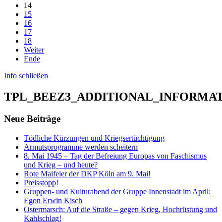
14
15
16
17
18
Weiter
Ende
Info schließen
TPL_BEEZ3_ADDITIONAL_INFORMA
Neue Beiträge
Tödliche Kürzungen und Kriegsertüchtigung
Armutsprogramme werden scheitern
8. Mai 1945 – Tag der Befreiung Europas von Faschismus
und Krieg – und heute?
Rote Maifeier der DKP Köln am 9. Mai!
Preisstopp!
Gruppen- und Kulturabend der Gruppe Innenstadt im April:
Egon Erwin Kisch
Ostermarsch: Auf die Straße – gegen Krieg, Hochrüstung und
Kahlschlag!