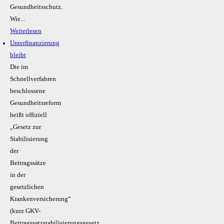
Gesundheitsschutz.
Wie...
Weiterlesen
Unterfinanzierung
bleibt
Die im
Schnellverfahren
beschlossene
Gesundheitsreform
heißt offiziell
„Gesetz zur
Stabilisierung
der
Beitragssätze
in der
gesetzlichen
Krankenversicherung“
(kurz GKV-
Beitragssatzstabilisierungsgesetz