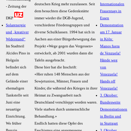
deutschen Krieg mehr zuzulassen. Seit
Internationalen
- Zeitung der
dem besuchten diese Gedenkstätte
Frauentags in
DKP
immer wieder die DGB-Jugend,
Essen
Solarenergie
verschiedene Friedensgruppen und
Demonstration
und „kreativer
diverse Schulklassen. 1994 hat sich in
am 17. Januar
Widerstand“
Aachen aus einer Bürgerbewegung das
in Köln:
Im Stadtteil
Projekt «Wege gegen das Vergessen»
Manos fuera
Alcides Pino in
entwickelt, ab 2001 wurden dann die
de Venzuela!
Holguín
Tafeln ausgebracht.
Hände weg
befindet sich
Diese hier hat die Inschrift:
von
auf dem
«Hier ruhen 148 Menschen aus der
Venezuela!
Gelände einer
Sowjetunion, Männer, Frauen und
Hands off
ehemaligen
Kinder, die während des Krieges in ihrer
Venezuela!
Tankstelle seit
Heimat zu Zwangsarbeit nach
3. Oktober:
Juni eine
Deutschland verschleppt worden waren.
Bundesweite
neuartige
Viele starben durch unmenschliche
Demonstrationen
Einrichtung.
Behandlung.»
in Berlin und
Wo früher
Endlich hatten diese Opfer des
in Stuttgart
Benzin
Faschismus eine angemessene
3. Oktober