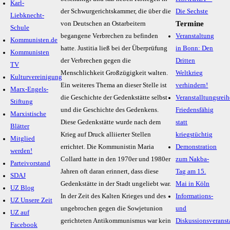
Karl-
der Schwurgerichtskammer, die über die
Die Sechste
Liebknecht-
Termine
von Deutschen an Ostarbeitern
Schule
begangene Verbrechen zu befinden
Veranstaltung
Kommunisten.de
hatte. Justitia ließ bei der Überprüfung
in Bonn: Den
Kommunisten
der Verbrechen gegen die
Dritten
TV
Menschlichkeit Großzügigkeit walten.
Weltkrieg
Kulturvereinigung
Ein weiteres Thema an dieser Stelle ist
verhindern!
Marx-Engels-
die Geschichte der Gedenkstätte selbst
Veranstalltungsreih
Stiftung
und die Geschichte des Gedenkens.
Friedensfähig
Marxistische
Diese Gedenkstätte wurde nach dem
statt
Blätter
Krieg auf Druck alliierter Stellen
kriegstüchtig
Mitglied
errichtet. Die Kommunistin Maria
Demonstration
werden!
Collard hatte in den 1970er und 1980er
zum Nakba-
Parteivorstand
Jahren oft daran erinnert, dass diese
Tag am 15.
SDAJ
Gedenkstätte in der Stadt ungeliebt war.
Mai in Köln
UZ Blog
In der Zeit des Kalten Krieges und des
Informations-
UZ Unsere Zeit
ungebrochen gegen die Sowjetunion
und
UZ auf
gerichteten Antikommunismus war kein
Diskussionsveranst
Facebook