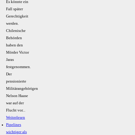
Es könnte ein
Fall später
Gerechtigkeit
werden.
Chilenische
Behörden
haben den
Mörder Victor
Jaras
festgenommen.
Der
pensionierte
Militärangehörigen
Nelson Haase
war auf der
Flucht vor...
Weiterlesen
Pipelines
wichtiger als