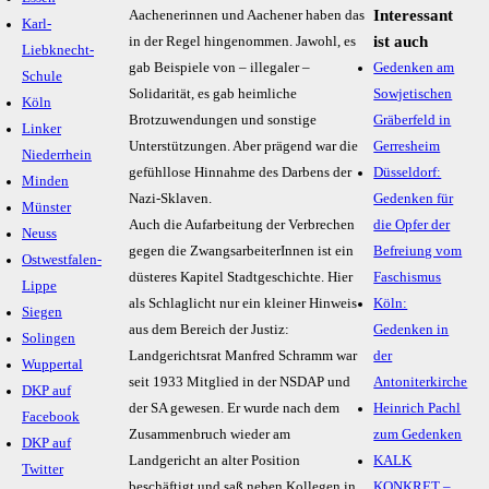
Interessant
Aachenerinnen und Aachener haben das
Karl-
ist auch
in der Regel hingenommen. Jawohl, es
Liebknecht-
gab Beispiele von – illegaler –
Gedenken am
Schule
Solidarität, es gab heimliche
Sowjetischen
Köln
Brotzuwendungen und sonstige
Gräberfeld in
Linker
Unterstützungen. Aber prägend war die
Gerresheim
Niederrhein
gefühllose Hinnahme des Darbens der
Düsseldorf:
Minden
Nazi-Sklaven.
Gedenken für
Münster
Auch die Aufarbeitung der Verbrechen
die Opfer der
Neuss
gegen die ZwangsarbeiterInnen ist ein
Befreiung vom
Ostwestfalen-
düsteres Kapitel Stadtgeschichte. Hier
Faschismus
Lippe
als Schlaglicht nur ein kleiner Hinweis
Köln:
Siegen
aus dem Bereich der Justiz:
Gedenken in
Solingen
Landgerichtsrat Manfred Schramm war
der
Wuppertal
seit 1933 Mitglied in der NSDAP und
Antoniterkirche
DKP auf
der SA gewesen. Er wurde nach dem
Heinrich Pachl
Facebook
Zusammenbruch wieder am
zum Gedenken
DKP auf
Landgericht an alter Position
KALK
Twitter
beschäftigt und saß neben Kollegen in
KONKRET –