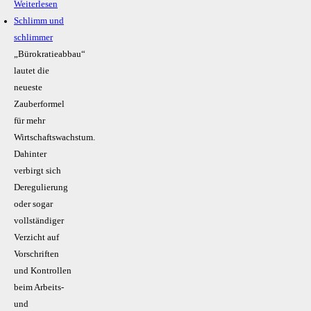
Weiterlesen
Schlimm und
schlimmer
„Bürokratieabbau“
lautet die
neueste
Zauberformel
für mehr
Wirtschaftswachstum.
Dahinter
verbirgt sich
Deregulierung
oder sogar
vollständiger
Verzicht auf
Vorschriften
und Kontrollen
beim Arbeits-
und