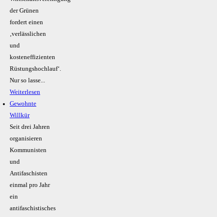
der Grünen
fordert einen
‚verlässlichen
und
kosteneffizienten
Rüstungshochlauf‘.
Nur so lasse...
Weiterlesen
Gewohnte
Willkür
Seit drei Jahren
organisieren
Kommunisten
und
Antifaschisten
einmal pro Jahr
ein
antifaschistisches