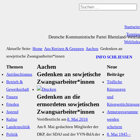
Startseite
Termine
Deutsche Kommunistische Partei Rheinland-Westfa
Weblinks
Aktuelle Seite:
Home
Aus Kreisen & Gruppen
Aachen
Gedenken an
Archiv
sowjetische Zwangsarbeiter*innen
Impressum & Datenschutz
INFO SCHLIESSEN
Aachen
Themen
Neue
Gedenken an sowjetische
Beiträge
Antifaschismus
Zwangsarbeiter*innen
Betrieb &
Tödliche
Gewerkschaft
Kürzungen
Gedenken an die
Frauen
und
ermordeten sowjetischen
Frieden
Kriegsertüchtigung
Zwangsarbeiter*innen
Jugend
Armutsprogramme
Kultur
Veröffentlicht am
8. Mai 2016
werden
Landespolitik
Am 8. Mai gedachten Mitglieder der
scheitern
Politik
DKP, der SDAJ und der VVN-BdA der
8. Mai 1945 –