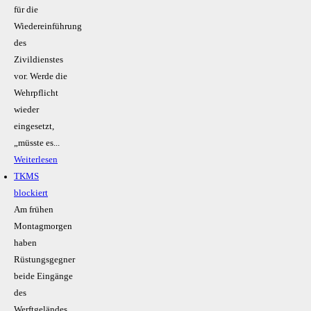
für die
Wiedereinführung
des
Zivildienstes
vor. Werde die
Wehrpflicht
wieder
eingesetzt,
„müsste es...
Weiterlesen
TKMS
blockiert
Am frühen
Montagmorgen
haben
Rüstungsgegner
beide Eingänge
des
Werftgeländes