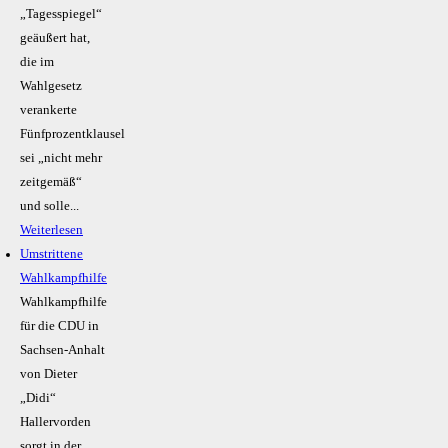
„Tagesspiegel“
geäußert hat,
die im
Wahlgesetz
verankerte
Fünfprozentklausel
sei „nicht mehr
zeitgemäß“
und solle...
Weiterlesen
Umstrittene
Wahlkampfhilfe
Wahlkampfhilfe
für die CDU in
Sachsen-Anhalt
von Dieter
„Didi“
Hallervorden
sorgt in der