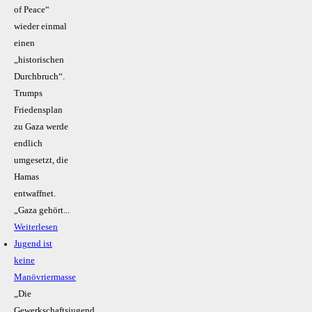
of Peace“
wieder einmal
einen
„historischen
Durchbruch“.
Trumps
Friedensplan
zu Gaza werde
endlich
umgesetzt, die
Hamas
entwaffnet.
„Gaza gehört...
Weiterlesen
Jugend ist
keine
Manövriermasse
„Die
Gewerkschaftsjugend