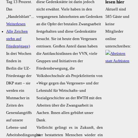
lesen hier
Tag 13 Prozent.
diese Gedenkstätte ist darin jedoch
Das
nicht erwähnt. Viele haben in den
Aktuell sind
„Handelsblatt“...
vergangenen Jahrzehnten am Gedenken
585 Gäste und
Weiterlesen
an die Opfer der brutalen Zwangsarbeit
keine
Alle Zeichen
festgehalten und diese Gedenkstätte
Mitglieder
stehn auf
besucht. Sie ist heute dem Vergessen
online
Frieden(stage)
entrissen. Großen Anteil daran haben
unterschreiben:
In drei Wochen
die AntifaschistInnen der VVN, viele
finden in
Gruppen und Initiativen der
Berlin die UZ-
Friedensbewegung, die
Friedestage der
Volkshochschule als Projektleiterin von
DKP statt – sie
«Wege gegen das Vergessen» und der
werden ein
Lehrstuhl für Wirtschafts- und
Mutmacher in
Sozialgeschichte an der RWTH mit den
Zeiten des
Arbeiten über die Zwangsarbeit in
Generalangriffs
Aachen. Ihnen allen gebührt unser
auf unsere
Dank.
Lebens- und
Vielleicht gelingt es in Zukunft, den
Arbeitsbedingungen
hier bestatteten Menschen wieder ein