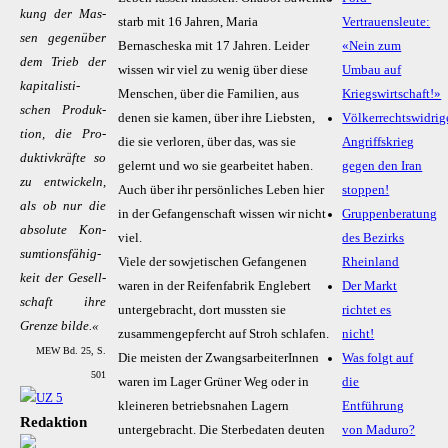
kung der Mas­
starb mit 16 Jahren, Maria
Vertrauensleute:
sen ge­gen­über
Bernascheska mit 17 Jahren. Leider
«Nein zum
dem Trieb der
wissen wir viel zu wenig über diese
Umbau auf
ka­pi­­ta­­lis­­ti­­
Menschen, über die Familien, aus
Kriegswirtschaft!»
schen Pro­duk­
denen sie kamen, über ihre Liebsten,
Völkerrechtswidrig
ti­on, die Pro­
die sie verloren, über das, was sie
Angriffskrieg
duk­­ti­v­kräf­te so
gelernt und wo sie gearbeitet haben.
gegen den Iran
zu ent­wi­ckeln,
Auch über ihr persönliches Leben hier
stoppen!
als ob nur die
in der Gefangenschaft wissen wir nicht
Gruppenberatung
ab­so­lu­te Kon­­
viel.
des Bezirks
sum­­ti­ons­­­fä­hi­g­
Viele der sowjetischen Gefangenen
Rheinland
keit der Ge­sel­l­­
waren in der Reifenfabrik Englebert
Der Markt
schaft ih­re
untergebracht, dort mussten sie
richtet es
Gren­ze bil­de.«
zusammengepfercht auf Stroh schlafen.
nicht!
MEW Bd. 25, S.
Die meisten der ZwangsarbeiterInnen
Was folgt auf
501
waren im Lager Grüner Weg oder in
die
kleineren betriebsnahen Lagern
Entführung
Redaktion
untergebracht. Die Sterbedaten deuten
von Maduro?