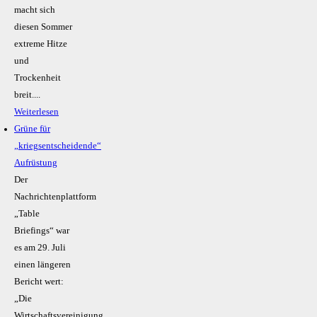
macht sich
diesen Sommer
extreme Hitze
und
Trockenheit
breit....
Weiterlesen
Grüne für
„kriegsentscheidende“
Aufrüstung
Der
Nachrichtenplattform
„Table
Briefings“ war
es am 29. Juli
einen längeren
Bericht wert:
„Die
Wirtschaftsvereinigung