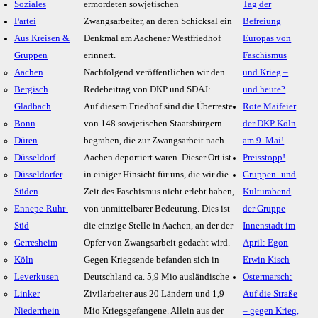
Soziales
ermordeten sowjetischen
Tag der
Partei
Zwangsarbeiter, an deren Schicksal ein
Befreiung
Aus Kreisen &
Denkmal am Aachener Westfriedhof
Europas von
Gruppen
erinnert.
Faschismus
Aachen
Nachfolgend veröffentlichen wir den
und Krieg –
Bergisch
Redebeitrag von DKP und SDAJ:
und heute?
Gladbach
Auf diesem Friedhof sind die Überreste
Rote Maifeier
Bonn
von 148 sowjetischen Staatsbürgern
der DKP Köln
Düren
begraben, die zur Zwangsarbeit nach
am 9. Mai!
Düsseldorf
Aachen deportiert waren. Dieser Ort ist
Preisstopp!
Düsseldorfer
in einiger Hinsicht für uns, die wir die
Gruppen- und
Süden
Zeit des Faschismus nicht erlebt haben,
Kulturabend
Ennepe-Ruhr-
von unmittelbarer Bedeutung. Dies ist
der Gruppe
Süd
die einzige Stelle in Aachen, an der der
Innenstadt im
Gerresheim
Opfer von Zwangsarbeit gedacht wird.
April: Egon
Köln
Gegen Kriegsende befanden sich in
Erwin Kisch
Leverkusen
Deutschland ca. 5,9 Mio ausländische
Ostermarsch:
Linker
Zivilarbeiter aus 20 Ländern und 1,9
Auf die Straße
Niederrhein
Mio Kriegsgefangene. Allein aus der
– gegen Krieg,