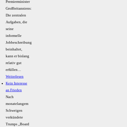
Premierminister
Großbritanniens:
Die zentralen
Aufgaben, die
seine
informelle
Jobbeschreibung
beinhaltet,
kann er bislang
relativ gut
erfüllen....
Weiterlesen
Kein Inte­resse
an Frieden
Nach
monatelangem
Schweigen
verkündete
Trumps „Board