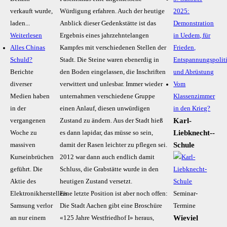
verkauft wurde,
Würdigung erfahren. Auch der heutige
2025:
laden...
Anblick dieser Gedenkstätte ist das
Demonstration
Weiterlesen
Ergebnis eines jahrzehntelangen
in Uedem, für
Alles Chinas
Kampfes mit verschiedenen Stellen der
Frieden,
Schuld?
Stadt. Die Steine waren ebenerdig in
Entspannungspolit
Berichte
den Boden eingelassen, die Inschriften
und Abrüstung
diverser
verwittert und unlesbar. Immer wieder
Vom
Medien haben
unternahmen verschiedene Gruppe
Klassenzimmer
in der
einen Anlauf, diesen unwürdigen
in den Krieg?
Karl-
vergangenen
Zustand zu ändern. Aus der Stadt hieß
Liebknecht-­
Woche zu
es dann lapidar, das müsse so sein,
Schule
massiven
damit der Rasen leichter zu pflegen sei.
Kurseinbrüchen
2012 war dann auch endlich damit
geführt. Die
Schluss, die Grabstätte wurde in den
Aktie des
heutigen Zustand versetzt.
Elektronikherstellers
Eine letzte Position ist aber noch offen:
Seminar-
Samsung verlor
Die Stadt Aachen gibt eine Broschüre
Termine
Wieviel
an nur einem
«125 Jahre Westfriedhof I» heraus,