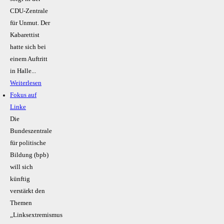
CDU-Zentrale
für Unmut. Der
Kabarettist
hatte sich bei
einem Auftritt
in Halle...
Weiterlesen
Fokus auf
Linke
Die
Bundeszentrale
für politische
Bildung (bpb)
will sich
künftig
verstärkt den
Themen
„Linksextremismus