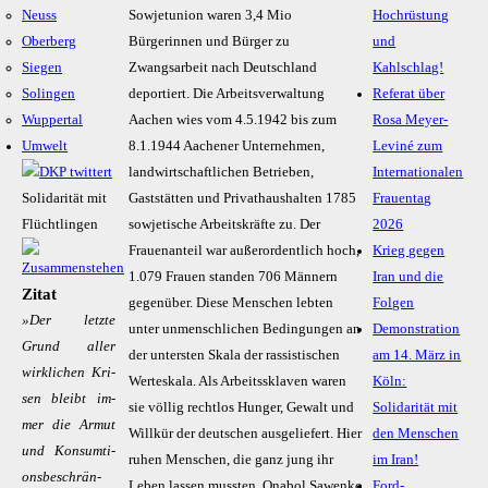
Neuss
Sowjetunion waren 3,4 Mio
Hochrüstung
Oberberg
Bürgerinnen und Bürger zu
und
Siegen
Zwangsarbeit nach Deutschland
Kahlschlag!
Solingen
deportiert. Die Arbeitsverwaltung
Referat über
Wuppertal
Aachen wies vom 4.5.1942 bis zum
Rosa Meyer-
Umwelt
8.1.1944 Aachener Unternehmen,
Leviné zum
landwirtschaftlichen Betrieben,
Internationalen
Solidarität mit
Gaststätten und Privathaushalten 1785
Frauentag
Flüchtlingen
sowjetische Arbeitskräfte zu. Der
2026
Frauenanteil war außerordentlich hoch,
Krieg gegen
1.079 Frauen standen 706 Männern
Iran und die
Zitat
gegenüber. Diese Menschen lebten
Folgen
»Der letz­te
unter unmenschlichen Bedingungen an
Demonstration
Grund al­ler
der untersten Skala der rassistischen
am 14. März in
wirk­li­chen Kri­
Werteskala. Als Arbeitssklaven waren
Köln:
sen bleibt im­
sie völlig rechtlos Hunger, Gewalt und
Solidarität mit
mer die Ar­mut
Willkür der deutschen ausgeliefert. Hier
den Menschen
und Kon­sum­­ti­
ruhen Menschen, die ganz jung ihr
im Iran!
ons­­be­­schrän­
Leben lassen mussten. Onabol Sawenko
Ford-