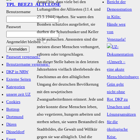
darauf hin, dass viele bei den
Bericht der
Luftangriffen der Alliierten (11.4. und
Demonstration
Benutzername
25.5.1944) starben. Sie waren den
in Köln:
Bomben schutzlos ausgeliefert, sie
Hände weg
Passwort
durften die Schutzbunker und Keller
von
nicht aufsuchen. Ansonsten sind die
Venezuela!
Angemeldet bleiben
meisten dieser Menschen verhungert,
erfroren oder totgeschlagen.
Passwort vergessen?
An dieser Stelle haben in den letzten
Benutzername vergessen?
Jahrzehnten vielfach überlebende des
DKP in NRW
Faschismus an den alltäglichen
Externe Seiten
Umgang der deutschen Bevölkerung
Kategorien
mit den sowjetischen
unsere zeit UZ
ZwangsarbeiterInnen erinnert. Jede und
Cookies
jeder konnte diese Menschen leben,
Bottrop
also vegetieren, hungern arbeiten und
Dortmund
sterben sehen, sie waren Bestandteil des
Düren
Stadtbildes, die Gewalt und Willkür
Düsseldorf
gegen sie war alltäglich. Und die
Essen