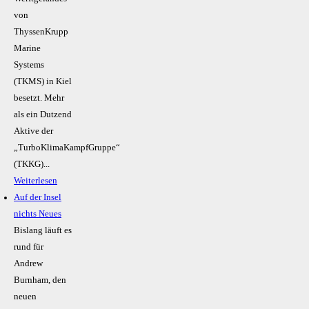
von
ThyssenKrupp
Marine
Systems
(TKMS) in Kiel
besetzt. Mehr
als ein Dutzend
Aktive der
„TurboKlimaKampfGruppe“
(TKKG)...
Weiterlesen
Auf der Insel
nichts Neues
Bislang läuft es
rund für
Andrew
Burnham, den
neuen