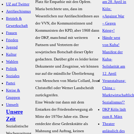
Platz für Empathie mit den Opfern.
am 28. April in
UZ auf Twitter
Maria berichtete uns, dass im
Köln:
Antifaschismus
Wesentlichen nur AntifaschistInnen aus
«Against War
Betrieb &
der VVN, die Kommunistinnen und
– Gegen
Gewerkschaft
Kommunisten der KPD, aber 1968 dann
Krieg»!
Frauen
der DKP, manchmal mit weiteren
Hände weg
Frieden
Partnern und Vertretern der
von Kuba!
Jugend
sowjetischen Botschaft dieser Opfer
Manifest der
Kultur
gedachten. Darüber gibt es leider keine
Kuba-
Wahlen
Dokumente und Zeugnisse, wir können
Solidarität am
Politik
nur auf die mündliche Überlieferung
12. April
Soziales
von Menschen von Maria Collard, Josef
Veranstaltung:
Partei
Christoffel oder Werner Landscheidt
China –
Kreise &
zurückgreifen.
Marktwirtschaftlic
Gruppen
Eine Wende trat dann mit dem
Sozialismus!?
Umwelt
Erstarken der Friedensbewegung ab
DKP Köln lädt
Unsere
Mitte der 1970er Jahre ein. Diese
zum 8. März
Zeit
entdeckte diese Gedenkstätte als
Theater
Sozialistische
Mahnung und Auftrag, keinen
anlässlich des
Wochenzeitung