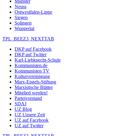
Münster
Neuss
Ostwestfalen-Lippe
Siegen
Solingen
Wuppertal
TPL_BEEZ3_NEXTTAB
DKP auf Facebook
DKP auf Twitter
Karl-Liebknecht-Schule
Kommunisten.de
Kommunisten TV
Kulturvereinigung
Marx-Engels-Stiftung
Marxistische Blätter
Mitglied werden!
Parteivorstand
SDAJ
UZ Blog
UZ Unsere Zeit
UZ auf Facebook
UZ auf Twitter
TPL_BEEZ3_NEXTTAB