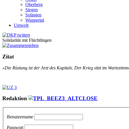
Oberberg
Siegen
Solingen
Wuppertal
Umwelt
Solidarität mit Flüchtlingen
Zitat
»Die Rüs­­tung ist der Arzt des Ka­pi­­tals. Der Krieg sitzt im War­­te­zim­­m
Redaktion
Benutzername
Passwort