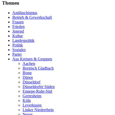
Themen
Antifaschismus
Betrieb & Gewerkschaft
Frauen
Frieden
Jugend
Kultur
Landespolitik
Politik
Soziales
Partei
Aus Kreisen & Gruppen
Aachen
Bergisch Gladbach
Bonn
Düren
Düsseldorf
Düsseldorfer Süden
Ennepe-Ruhr-Süd
Gerresheim
Köln
Leverkusen
Linker Niederrhein
Neuss