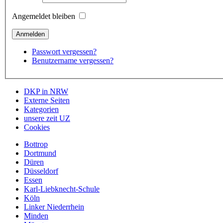
Angemeldet bleiben
Passwort vergessen?
Benutzername vergessen?
DKP in NRW
Externe Seiten
Kategorien
unsere zeit UZ
Cookies
Bottrop
Dortmund
Düren
Düsseldorf
Essen
Karl-Liebknecht-Schule
Köln
Linker Niederrhein
Minden