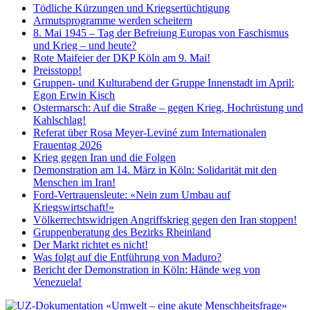
Tödliche Kürzungen und Kriegsertüchtigung
Armutsprogramme werden scheitern
8. Mai 1945 – Tag der Befreiung Europas von Faschismus
und Krieg – und heute?
Rote Maifeier der DKP Köln am 9. Mai!
Preisstopp!
Gruppen- und Kulturabend der Gruppe Innenstadt im April:
Egon Erwin Kisch
Ostermarsch: Auf die Straße – gegen Krieg, Hochrüstung und
Kahlschlag!
Referat über Rosa Meyer-Leviné zum Internationalen
Frauentag 2026
Krieg gegen Iran und die Folgen
Demonstration am 14. März in Köln: Solidarität mit den
Menschen im Iran!
Ford-Vertrauensleute: «Nein zum Umbau auf
Kriegswirtschaft!»
Völkerrechtswidrigen Angriffskrieg gegen den Iran stoppen!
Gruppenberatung des Bezirks Rheinland
Der Markt richtet es nicht!
Was folgt auf die Entführung von Maduro?
Bericht der Demonstration in Köln: Hände weg von
Venezuela!