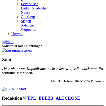
Leverkusen
Linker Niederrhein
Neuss
Oberberg
Siegen
Solingen
Wuppertal
Umwelt
Solidarität mit Flüchtlingen
Zitat
»Wer aber vom Ka­pi­ta­lis­mus nicht re­den will, soll­te auch vom Fa­
schis­mus schwei­gen«.
Max Horkheimer (1895-1973), Philosoph
Redaktion