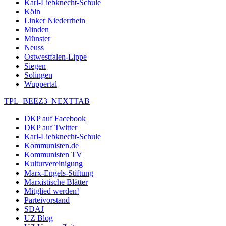
Karl-Liebknecht-Schule
Köln
Linker Niederrhein
Minden
Münster
Neuss
Ostwestfalen-Lippe
Siegen
Solingen
Wuppertal
TPL_BEEZ3_NEXTTAB
DKP auf Facebook
DKP auf Twitter
Karl-Liebknecht-Schule
Kommunisten.de
Kommunisten TV
Kulturvereinigung
Marx-Engels-Stiftung
Marxistische Blätter
Mitglied werden!
Parteivorstand
SDAJ
UZ Blog