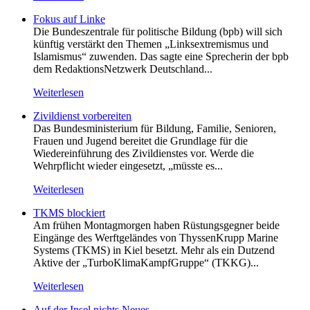
Fokus auf Linke
Die Bundeszentrale für politische Bildung (bpb) will sich
künftig verstärkt den Themen „Linksextremismus und
Islamismus“ zuwenden. Das sagte eine Sprecherin der bpb
dem RedaktionsNetzwerk Deutschland...
Weiterlesen
Zivildienst vorbereiten
Das Bundesministerium für Bildung, Familie, Senioren,
Frauen und Jugend bereitet die Grundlage für die
Wiedereinführung des Zivildienstes vor. Werde die
Wehrpflicht wieder eingesetzt, „müsste es...
Weiterlesen
TKMS blockiert
Am frühen Montagmorgen haben Rüstungsgegner beide
Eingänge des Werftgeländes von ThyssenKrupp Marine
Systems (TKMS) in Kiel besetzt. Mehr als ein Dutzend
Aktive der „TurboKlimaKampfGruppe“ (TKKG)...
Weiterlesen
Auf der Insel nichts Neues