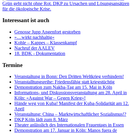
Interessant ist auch
Genosse Jupp Angenfort gestorben
»…wirkt nachhaltig«
Kohle – Kappes – Klassenkampf
Nachruf der AALEV
18. BDK - Dokumentation
Termine
Veranstaltung in Bonn: Den Dritten Weltkrieg verhindern!
Veranstalltungsreihe: Friedensfähig statt kriegstüchtig
Demonstration zum Nakba-Tag am 15. Mai in Köln
Informations- und Diskussionsveranstaltung am 28. April in
Köln: «Against War – Gegen Krieg»!
Hände weg von Kuba! Manifest der Kuba-Solidarität am 12.
April
Veranstaltung: China – Marktwirtschaftlicher Sozialismus!?
DKP Köln lädt zum 8. März
Theater anlässlich des Internationalen Frauentags in Essen
Demonstration am 17. Januar in Köln: Manos fuera de