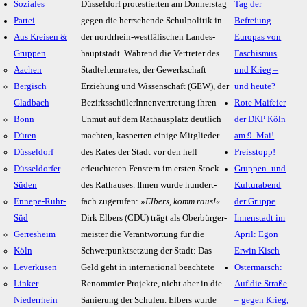
Soziales
Düssel­dorf pro­tes­tier­ten am Donners­tag
Tag der
Partei
gegen die herr­schen­de Schul­poli­tik in
Befreiung
Aus Kreisen &
der nord­rhein-west­fä­li­schen Landes­
Europas von
Gruppen
haupt­stadt. Während die Vertre­ter des
Faschismus
Aachen
Stadt­eltern­rates, der Gewerk­schaft
und Krieg –
Bergisch
Erzie­hung und Wissen­schaft (GEW), der
und heute?
Gladbach
Bezirks­schüle­rIn­nen­ver­tre­tung ihren
Rote Maifeier
Bonn
Unmut auf dem Rat­haus­platz deut­lich
der DKP Köln
Düren
machten, kasper­ten einige Mit­glie­der
am 9. Mai!
Düsseldorf
des Rates der Stadt vor den hell
Preisstopp!
Düsseldorfer
erleuch­teten Fenstern im ersten Stock
Gruppen- und
Süden
des Rat­hau­ses. Ihnen wurde hundert­
Kulturabend
Ennepe-Ruhr-
fach zuge­rufen:
»Elbers, komm raus!«
der Gruppe
Süd
Dirk Elbers (CDU) trägt als Ober­bür­ger­
Innenstadt im
Gerresheim
meis­ter die Verant­wor­tung für die
April: Egon
Köln
Schwer­punkt­set­zung der Stadt: Das
Erwin Kisch
Leverkusen
Geld geht in inter­na­tio­nal beach­tete
Ostermarsch:
Linker
Renom­mier-Projekte, nicht aber in die
Auf die Straße
Niederrhein
Sanie­rung der Schulen. Elbers wurde
– gegen Krieg,