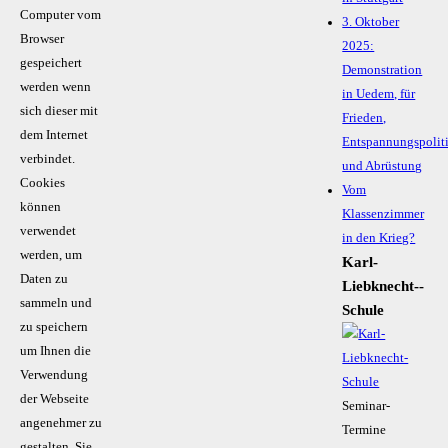
Computer vom
3. Oktober
Browser
2025:
gespeichert
Demonstration
werden wenn
in Uedem, für
sich dieser mit
Frieden,
dem Internet
Entspannungspolit
verbindet.
und Abrüstung
Cookies
Vom
können
Klassenzimmer
verwendet
in den Krieg?
werden, um
Karl-
Daten zu
Liebknecht-­
sammeln und
Schule
zu speichern
um Ihnen die
Verwendung
der Webseite
Seminar-
angenehmer zu
Termine
gestalten. Sie