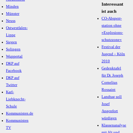
Interessant
Minden
ist auch
Münster
CO-Absperr­
Neuss
station ohne
Ostwestfalen-
»Explo­sions­
Lippe
schutz­zone«
Siegen
Festival der
Solingen
Jugend – Köln
Wuppertal
2010
DKP auf
Gedenktafel
Facebook
für Dr. Joseph
DKP auf
Cornelius
Twitter
Rossaint
Karl-
Landtag soll
Liebknecht-
Josef
Schule
Angenfort
Kommunisten.de
würdigen
Kommunisten
Klassenanalyse
TV
mit Alt und