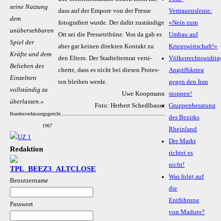
seine Nutzung
dass auf der Empore von der Presse
Vertrauensleute:
dem
foto­gra­fiert wurde. Der dafür zustän­dige
«Nein zum
unübersehbaren
Ort sei die Presse­tribüne. Von da gab es
Umbau auf
Spiel der
aber gar keinen direk­ten Kontakt zu
Kriegswirtschaft!»
Kräfte und dem
den Eltern. Der Stadt­eltern­rat versi­
Völkerrechtswidrig
Belieben des
cherte, dass es nicht bei diesen Protes­
Angriffskrieg
Einzelnen
ten bleiben werde.
gegen den Iran
vollständig zu
Uwe Koopmann
stoppen!
überlassen.»
Foto: Herbert Schedlbauer
Gruppenberatung
Bundesverfassungsgericht,
des Bezirks
1967
Rheinland
Der Markt
Redaktion
richtet es
nicht!
Was folgt auf
Benutzername
die
Entführung
Passwort
von Maduro?