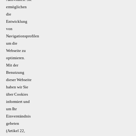
ermöglichen
die
Entwicklung
von
Navigationsprofilen
um die
Webseite zu
optimieren.
Mit der
Benutzung
dieser Webseite
haben wir Sie
über Cookies
informiert und
um Ihr
Einverständnis
gebeten
(Artikel 22,