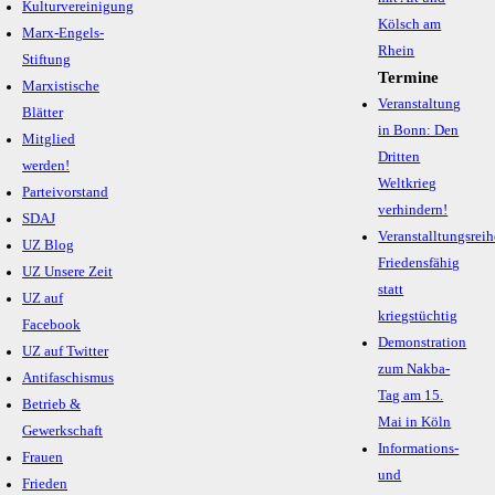
Kulturvereinigung
Kölsch am
Marx-Engels-
Rhein
Stiftung
Termine
Marxistische
Veranstaltung
Blätter
in Bonn: Den
Mitglied
Dritten
werden!
Weltkrieg
Parteivorstand
verhindern!
SDAJ
Veranstalltungsreih
UZ Blog
Friedensfähig
UZ Unsere Zeit
statt
UZ auf
kriegstüchtig
Facebook
Demonstration
UZ auf Twitter
zum Nakba-
Antifaschismus
Tag am 15.
Betrieb &
Mai in Köln
Gewerkschaft
Informations-
Frauen
und
Frieden