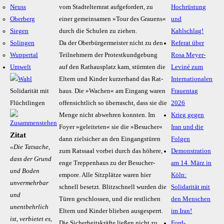
Neuss
vom Stadt­eltern­rat auf­ge­for­dert, zu
Hochrüstung
Oberberg
einer gemein­samen »Tour des Grauens«
und
Siegen
durch die Schulen zu ziehen.
Kahlschlag!
Solingen
Da der Ober­bürger­meister nicht zu den
Referat über
Wuppertal
Teil­neh­mern der Pro­test­kund­ge­bung
Rosa Meyer-
Umwelt
auf den Rat­haus­platz kam, stürm­ten die
Leviné zum
Eltern und Kinder kurzer­hand das Rat­
Internationalen
Solidarität mit
haus. Die »Wachen« am Eingang waren
Frauentag
Flüchtlingen
offen­sicht­lich so über­rascht, dass sie die
2026
Menge nicht abweh­ren konnten. Im
Krieg gegen
Foyer »gelei­teten« sie die »Besucher«
Iran und die
Zitat
dann ziel­sicher an den Ein­gangs­tü­ren
Folgen
«Die Tatsache,
zum Rats­saal vorbei durch das höhere,
Demonstration
dass der Grund
enge Trep­pen­haus zu der Besucher­
am 14. März in
und Boden
empore. Alle Sitz­plätze waren hier
Köln:
unvermehrbar
schnell besetzt. Blitz­schnell wurden die
Solidarität mit
und
Türen geschlos­sen, und die rest­lichen
den Menschen
unentbehrlich
Eltern und Kinder blieben ausge­sperrt.
im Iran!
ist, verbietet es,
Die Sicher­heits­kräfte ließen nicht zu,
Ford-