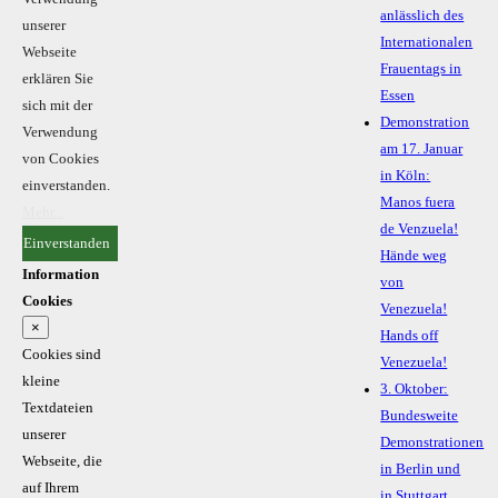
anlässlich des
unserer
Internationalen
Webseite
Frauentags in
erklären Sie
Essen
sich mit der
Demonstration
Verwendung
am 17. Januar
von Cookies
in Köln:
einverstanden.
Manos fuera
Mehr...
de Venzuela!
Einverstanden
Hände weg
Information
von
Cookies
Venezuela!
×
Hands off
Cookies sind
Venezuela!
kleine
3. Oktober:
Textdateien
Bundesweite
unserer
Demonstrationen
Webseite, die
in Berlin und
auf Ihrem
in Stuttgart