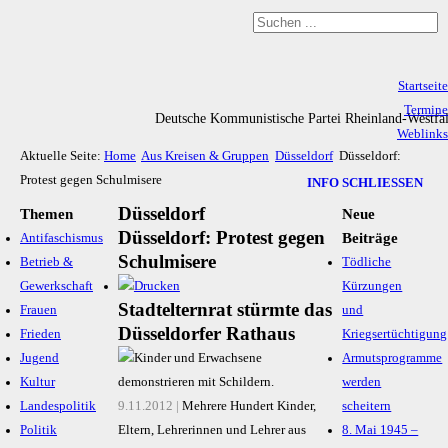
Startseite
Termine
Deutsche Kommunistische Partei Rheinland-Westfa
Weblinks
Aktuelle Seite:
Home
Aus Kreisen & Gruppen
Düsseldorf
Düsseldorf:
Archiv
Protest gegen Schulmisere
Impressum & Datenschutz
INFO SCHLIESSEN
Düsseldorf
Themen
Neue
Düsseldorf: Protest gegen
Beiträge
Antifaschismus
Schulmisere
Betrieb &
Tödliche
Gewerkschaft
Kürzungen
Stadtelternrat stürmte das
Frauen
und
Düsseldorfer Rathaus
Frieden
Kriegsertüchtigung
Jugend
Armutsprogramme
Kultur
werden
Landespolitik
9.11.2012 |
Mehrere Hundert Kinder,
scheitern
Politik
Eltern, Lehre­rin­nen und Lehrer aus
8. Mai 1945 –