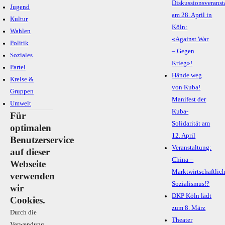
Diskussionsveranst
Jugend
am 28. April in
Kultur
Köln:
Wahlen
«Against War
Politik
– Gegen
Soziales
Krieg»!
Partei
Hände weg
Kreise &
von Kuba!
Gruppen
Manifest der
Umwelt
Kuba-
Für
Solidarität am
optimalen
12. April
Benutzerservice
Veranstaltung:
auf dieser
China –
Webseite
Marktwirtschaftlic
verwenden
Sozialismus!?
wir
DKP Köln lädt
Cookies.
zum 8. März
Durch die
Theater
Verwendung