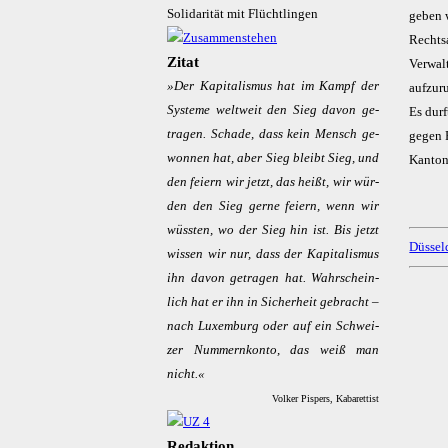
Solidarität mit Flüchtlingen
geben 
Rechtsa
Zitat
Verwal
»Der Ka­pi­ta­lis­mus hat im Kampf der
aufzur
Sys­te­me welt­weit den Sieg da­von ge­
Es dur
tra­gen. Scha­de, dass kein Mensch ge­
gegen 
won­nen hat, aber Sieg bleibt Sieg, und
Kanton
den fei­ern wir jetzt, das hei­ßt, wir wür­
den den Sieg ger­ne fei­ern, wenn wir
wüss­ten, wo der Sieg hin ist. Bis jetzt
Düssel
wis­sen wir nur, dass der Ka­pi­ta­lis­mus
ihn da­von ge­tra­gen hat. Wahr­schein­
lich hat er ihn in Si­cher­heit ge­bracht –
nach Lu­xem­burg oder auf ein Schwei­
zer Num­mern­kon­to, das weiß man
nicht.«
Volker Pispers, Kabarettist
Redaktion