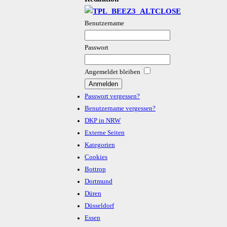
Benutzername
Passwort
Angemeldet bleiben
Passwort vergessen?
Benutzername vergessen?
DKP in NRW
Externe Seiten
Kategorien
Cookies
Bottrop
Dortmund
Düren
Düsseldorf
Essen