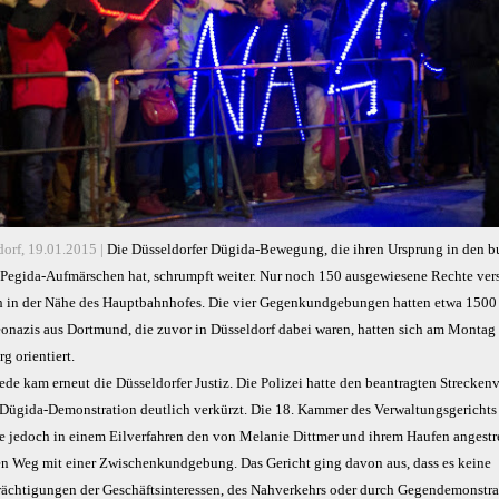
orf, 19.01.2015 |
Die Düs­sel­dor­fer Dü­gi­da-Be­we­gung, die ih­ren Ur­sprung in den b
 Pe­gi­da-Auf­mär­schen hat, schrumpft wei­ter. Nur noch 150 aus­ge­wie­se­ne Rech­te ver
h in der Nä­he des Haupt­bahn­ho­fes. Die vier Ge­gen­kund­ge­bun­gen hat­ten et­wa 1500
o­na­zis aus Dort­mund, die zu­vor in Düs­sel­dorf da­bei wa­ren, hat­ten sich am Mon­tag
g ori­en­tiert.
ede kam erneut die Düsseldorfer Justiz. Die Polizei hatte den beantragten Streckenv
e Dügida-Demonstration deutlich verkürzt. Die 18. Kammer des Verwaltungsgericht
te jedoch in einem Eilverfahren den von Melanie Dittmer und ihrem Haufen angest
en Weg mit einer Zwischenkundgebung. Das Gericht ging davon aus, dass es keine
rächtigungen der Geschäftsinteressen, des Nahverkehrs oder durch Gegendemonstr