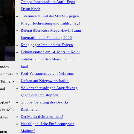
Gruppe Innenstadt im April: Egon
Erwin Kisch
Ostermarsch: Auf die Straße – gegen
Krieg, Hochrüstung und Kahlschlag!
Referat über Rosa Meyer-Leviné zum
Internationalen Frauentag 2026
Krieg gegen Iran und die Folgen
Demonstration am 14. März in Köln:
Solidarität mit den Menschen im
Iran!
un­des­
Ford-Vertrauensleute: «Nein zum
­sam­mel­
Umbau auf Kriegswirtschaft!»
 Teil­neh­
Völkerrechtswidrigen Angriffskrieg
 auf
gegen den Iran stoppen!
Gruppenberatung des Bezirks
erlauf
Rheinland
s (VerwG)
Der Markt richtet es nicht!
rebten
Was folgt auf die Entführung von
Maduro?
anten