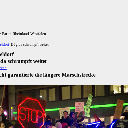
 Partei Rheinland-Westfalen
eldorf
Dügida schrumpft weiter
eldorf
da schrumpft weiter
cht ga­ran­tier­te die län­ge­re Marsch­strecke