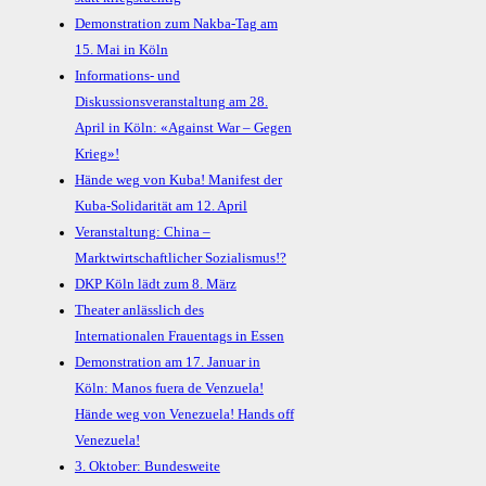
Demonstration zum Nakba-Tag am
15. Mai in Köln
Informations- und
Diskussionsveranstaltung am 28.
April in Köln: «Against War – Gegen
Krieg»!
Hände weg von Kuba! Manifest der
Kuba-Solidarität am 12. April
Veranstaltung: China –
Marktwirtschaftlicher Sozialismus!?
DKP Köln lädt zum 8. März
Theater anlässlich des
Internationalen Frauentags in Essen
Demonstration am 17. Januar in
Köln: Manos fuera de Venzuela!
Hände weg von Venezuela! Hands off
Venezuela!
3. Oktober: Bundesweite