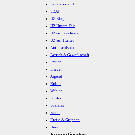
Parteivorstand
SDAJ
UZ Blog
UZ Unsere Zeit
UZ auf Facebook
UZ auf Twitter
Antifaschismus
Betrieb & Gewerkschaft
Frauen
Frieden
Jugend
Kultur
Wahlen
Politik
Soziales
Partei
Kreise & Gruppen
Umwelt
Für optimalen