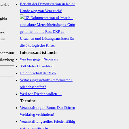
Bericht der Demonstration in Köln:
er die
Hände weg von Venezuela!
ügida
er«,
here
Interessant ist auch
Koopmann
Was tun gegen Neonazis
 Blomberg
350 Meter Düsseldorf
Grußbotschaft der VVN
Verfassungssschutz »reformieren«
oder abschaffen?
Weil wir Frieden wollen …
Termine
Veranstaltung in Bonn: Den Dritten
Weltkrieg verhindern!
Veranstalltungsreihe: Friedensfähig
statt kriegstüchtig