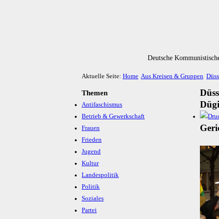
Deutsche Kommunistische
Aktuelle Seite:
Home
Aus Kreisen & Gruppen
Düss
Düss
Themen
Dügi
Antifaschismus
Betrieb & Gewerkschaft
Ge­ri
Frauen
Frieden
Jugend
Kultur
Landespolitik
Politik
Soziales
Partei