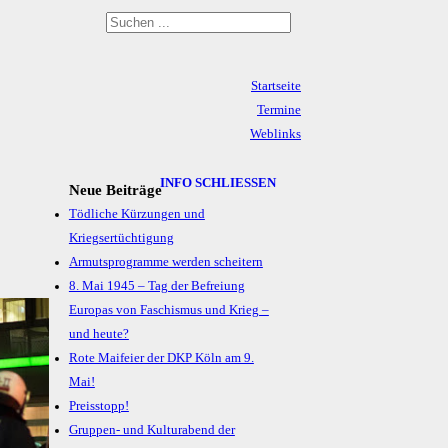
Startseite
Termine
Weblinks
Archiv
Impressum & Datenschutz
INFO SCHLIESSEN
Neue Beiträge
Tödliche Kürzungen und
Kriegsertüchtigung
Armutsprogramme werden scheitern
8. Mai 1945 – Tag der Befreiung
Europas von Faschismus und Krieg –
und heute?
Rote Maifeier der DKP Köln am 9.
Mai!
Preisstopp!
Gruppen- und Kulturabend der