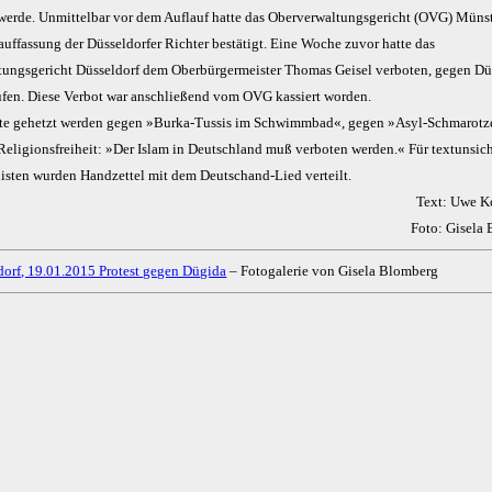
werde. Unmittelbar vor dem Auflauf hatte das Oberverwaltungsgericht (OVG) Münst
uffassung der Düsseldorfer Richter bestätigt. Eine Woche zuvor hatte das
tungsgericht Düsseldorf dem Oberbürgermeister Thomas Geisel verboten, gegen D
ufen. Diese Verbot war anschließend vom OVG kassiert worden.
fte gehetzt werden gegen »Burka-Tussis im Schwimmbad«, gegen »Asyl-Schmarotz
Religionsfreiheit: »Der Islam in Deutschland muß verboten werden.« Für textunsic
isten wurden Handzettel mit dem Deutschand-Lied verteilt.
Text: Uwe 
Foto: Gisela
dorf, 19.01.2015 Protest gegen Dügida
– Fotogalerie von Gisela Blomberg