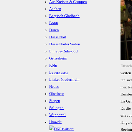
Aus Kreisen & Gruppen
Aachen
Bergisch Gladbach
Bonn
Düren
Düsseldorf
Düsseldorfer Süden
Ennepe-Ruhr-Süd
Gerresheim
Köln
Düsseld
Leverkusen
wei­ten
Linker Niederrhein
ten sic
Neuss
mer. Ne
Oberberg
Duis­bur
Siegen
Ins Ger
Solingen
für di
Wuppertal
erlaub
Umwelt
länger
Beeint