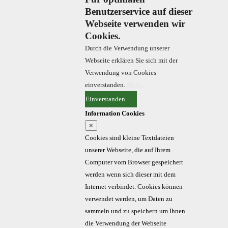
Benutzerservice auf dieser
Webseite verwenden wir
Cookies.
Durch die Verwendung unserer
Webseite erklären Sie sich mit der
Verwendung von Cookies
einverstanden.
Mehr...
Einverstanden
Information Cookies
×
Cookies sind kleine Textdateien
unserer Webseite, die auf Ihrem
Computer vom Browser gespeichert
werden wenn sich dieser mit dem
Internet verbindet. Cookies können
verwendet werden, um Daten zu
sammeln und zu speichern um Ihnen
die Verwendung der Webseite