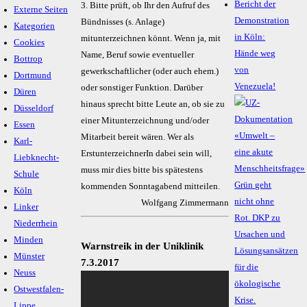
Bericht der
3. Bitte prüft, ob Ihr den Aufruf des
Externe Seiten
Demonstration
Bündnisses (s. Anlage)
Kategorien
in Köln:
mitunterzeichnen könnt. Wenn ja, mit
Cookies
Hände weg
Name, Beruf sowie eventueller
Bottrop
von
gewerkschaftlicher (oder auch ehem.)
Dortmund
Venezuela!
oder sonstiger Funktion. Darüber
Düren
hinaus sprecht bitte Leute an, ob sie zu
Düsseldorf
einer Mitunterzeichnung und/oder
Essen
Mitarbeit bereit wären. Wer als
Karl-
ErstunterzeichnerIn dabei sein will,
Liebknecht-
muss mir dies bitte bis spätestens
Schule
kommenden Sonntagabend mitteilen.
Köln
Wolfgang Zimmermann
Linker
Niederrhein
Minden
Warnstreik in der Uniklinik
Münster
7.3.2017
Neuss
Ostwestfalen-
Lippe