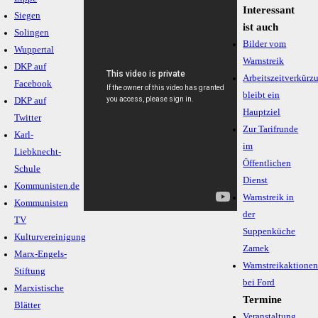
Interessant
Siegen
ist auch
Solingen
Bilder vom
Wuppertal
Warnstreik
DKP auf
Arbeitszeitverkürz
Facebook
bleibt ein
DKP auf
Hauptziel
Twitter
Zur Tarifrunde
Karl-
im
Liebknecht-
Öffentlichen
Schule
Dienst
Kommunisten.de
Warnstreik in
Kommunisten
der
TV
Suppenküche
Kulturvereinigung
Zamek
Marx-Engels-
Warnstreikaktione
Stiftung
bei Ford
Marxistische
Termine
Blätter
Veranstaltung