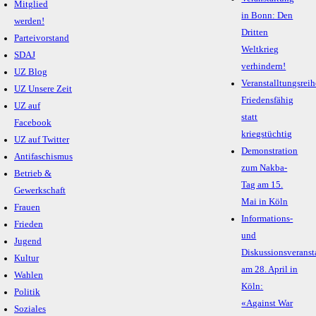
Mitglied
in Bonn: Den
werden!
Dritten
Parteivorstand
Weltkrieg
SDAJ
verhindern!
UZ Blog
Veranstalltungsreih
UZ Unsere Zeit
Friedensfähig
UZ auf
statt
Facebook
kriegstüchtig
UZ auf Twitter
Demonstration
Antifaschismus
zum Nakba-
Betrieb &
Tag am 15.
Gewerkschaft
Mai in Köln
Frauen
Informations-
Frieden
und
Jugend
Diskussionsveranst
Kultur
am 28. April in
Wahlen
Köln:
Politik
«Against War
Soziales