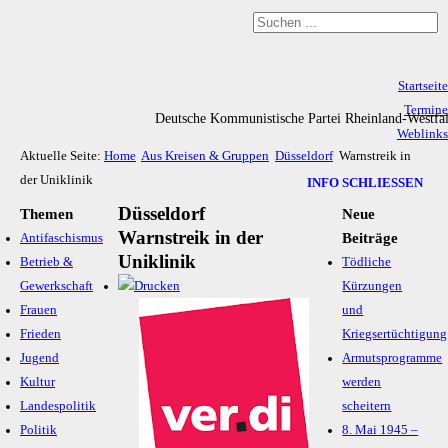
Startseite
Termine
Deutsche Kommunistische Partei Rheinland-Westfa
Weblinks
Aktuelle Seite:
Home
Aus Kreisen & Gruppen
Düsseldorf
Warnstreik in
Archiv
der Uniklinik
Impressum & Datenschutz
INFO SCHLIESSEN
Düsseldorf
Themen
Neue
Warnstreik in der
Beiträge
Antifaschismus
Uniklinik
Betrieb &
Tödliche
Gewerkschaft
Kürzungen
Frauen
und
Frieden
Kriegsertüchtigung
Jugend
Armutsprogramme
Kultur
werden
Landespolitik
scheitern
Politik
8. Mai 1945 –