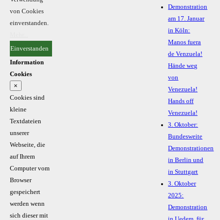
Demonstration
von Cookies
am 17. Januar
einverstanden.
in Köln:
Mehr...
Manos fuera
Einverstanden
de Venzuela!
Information
Hände weg
Cookies
von
×
Venezuela!
Cookies sind
Hands off
kleine
Venezuela!
Textdateien
3. Oktober:
unserer
Bundesweite
Webseite, die
Demonstrationen
auf Ihrem
in Berlin und
Computer vom
in Stuttgart
Browser
3. Oktober
gespeichert
2025:
werden wenn
Demonstration
sich dieser mit
in Uedem, für