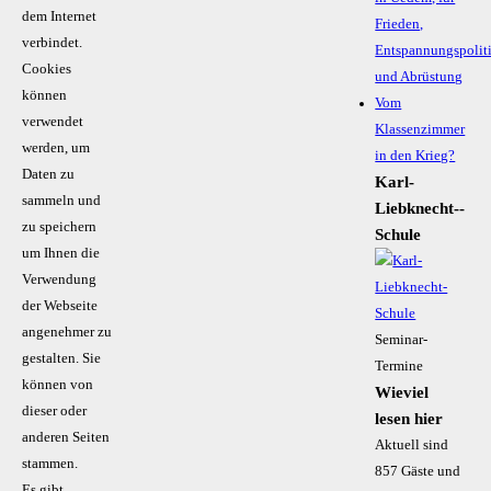
dem Internet
Frieden,
verbindet.
Entspannungspolit
Cookies
und Abrüstung
können
Vom
verwendet
Klassenzimmer
werden, um
in den Krieg?
Daten zu
Karl-
sammeln und
Liebknecht-­
zu speichern
Schule
um Ihnen die
Verwendung
der Webseite
angenehmer zu
Seminar-
gestalten. Sie
Termine
können von
Wieviel
dieser oder
lesen hier
anderen Seiten
Aktuell sind
stammen.
857 Gäste und
Es gibt