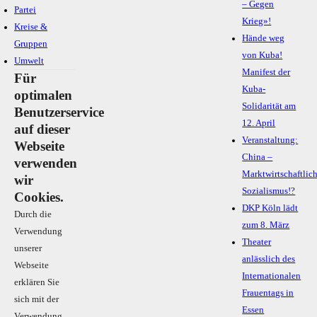
– Gegen
Partei
Krieg»!
Kreise &
Hände weg
Gruppen
von Kuba!
Umwelt
Manifest der
Für
Kuba-
optimalen
Solidarität am
Benutzerservice
12. April
auf dieser
Veranstaltung:
Webseite
China –
verwenden
Marktwirtschaftlic
wir
Sozialismus!?
Cookies.
DKP Köln lädt
Durch die
zum 8. März
Verwendung
Theater
unserer
anlässlich des
Webseite
Internationalen
erklären Sie
Frauentags in
sich mit der
Essen
Verwendung