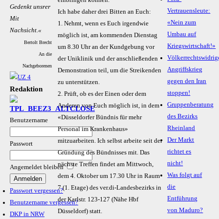
einbringen können.
Gedenkt unsrer
Vertrauensleute:
Ich habe daher drei Bitten an Euch:
Mit
«Nein zum
1. Nehmt, wenn es Euch irgendwie
Nachsicht.«
Umbau auf
möglich ist, am kommenden Dienstag
Bertolt Brecht
Kriegswirtschaft!»
um 8.30 Uhr an der Kundgebung vor
An die
Völkerrechtswidrig
der Uniklinik und der anschließenden
Nachgeborenen
Angriffskrieg
Demonstration teil, um die Streikenden
gegen den Iran
zu unterstützen.
Redaktion
stoppen!
2. Prüft, ob es der Einen oder dem
Gruppenberatung
Anderen von Euch möglich ist, in dem
des Bezirks
«Düsseldorfer Bündnis für mehr
Benutzername
Rheinland
Personal im Krankenhaus»
Der Markt
mitzuarbeiten. Ich selbst arbeite seit der
Passwort
richtet es
Gründung des Bündnisses mit. Das
nicht!
nächste Treffen findet am Mittwoch,
Angemeldet bleiben
Was folgt auf
dem 4. Oktober um 17.30 Uhr in Raum
die
7 (1. Etage) des ver.di-Landesbezirks in
Passwort vergessen?
Entführung
der Karlstr. 123-127 (Nähe Hbf
Benutzername vergessen?
von Maduro?
Düsseldorf) statt.
DKP in NRW