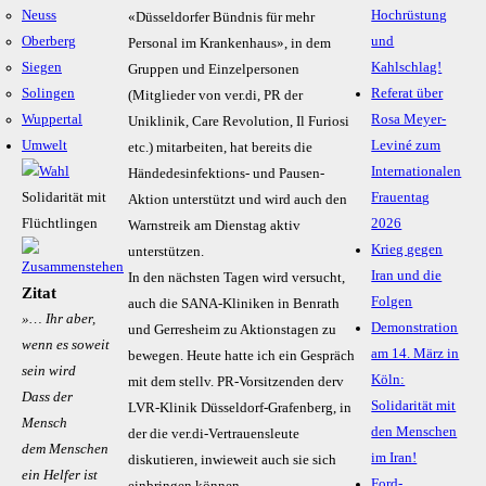
Neuss
Hochrüstung
«Düsseldorfer Bündnis für mehr
Oberberg
und
Personal im Krankenhaus», in dem
Siegen
Kahlschlag!
Gruppen und Einzelpersonen
Solingen
Referat über
(Mitglieder von ver.di, PR der
Wuppertal
Rosa Meyer-
Uniklinik, Care Revolution, Il Furiosi
Umwelt
Leviné zum
etc.) mitarbeiten, hat bereits die
Internationalen
Händedesinfektions- und Pausen-
Solidarität mit
Frauentag
Aktion unterstützt und wird auch den
Flüchtlingen
2026
Warnstreik am Dienstag aktiv
Krieg gegen
unterstützen.
Iran und die
In den nächsten Tagen wird versucht,
Zitat
Folgen
auch die SANA-Kliniken in Benrath
»… Ihr aber,
Demonstration
und Gerresheim zu Aktionstagen zu
wenn es soweit
am 14. März in
bewegen. Heute hatte ich ein Gespräch
sein wird
Köln:
mit dem stellv. PR-Vorsitzenden derv
Dass der
Solidarität mit
LVR-Klinik Düsseldorf-Grafenberg, in
Mensch
den Menschen
der die ver.di-Vertrauensleute
dem Menschen
im Iran!
diskutieren, inwieweit auch sie sich
ein Helfer ist
Ford-