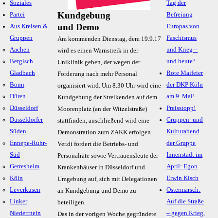
Soziales
Tag der
Kundgebung
Partei
Befreiung
und Demo
Aus Kreisen &
Europas von
Gruppen
Faschismus
Am kommenden Dienstag, dem 19.9.17
Aachen
und Krieg –
wird es einen Warnstreik in der
Bergisch
und heute?
Uniklinik geben, der wegen der
Gladbach
Rote Maifeier
Forderung nach mehr Personal
Bonn
der DKP Köln
organisiert wird. Um 8.30 Uhr wird eine
Düren
am 9. Mai!
Kundgebung der Streikenden auf dem
Düsseldorf
Preisstopp!
Moorenplatz (an der Witzelstraße)
Düsseldorfer
Gruppen- und
stattfinden, anschließend wird eine
Süden
Kulturabend
Demonstration zum ZAKK erfolgen.
Ennepe-Ruhr-
der Gruppe
Ver.di fordert die Betriebs- und
Süd
Innenstadt im
Personalräte sowie Vertrauensleute der
Gerresheim
April: Egon
Krankenhäuser in Düsseldorf und
Köln
Erwin Kisch
Umgebung auf, sich mit Delegationen
Leverkusen
Ostermarsch:
an Kundgebung und Demo zu
Linker
Auf die Straße
beteiligen.
Niederrhein
– gegen Krieg,
Das in der vorigen Woche gegründete