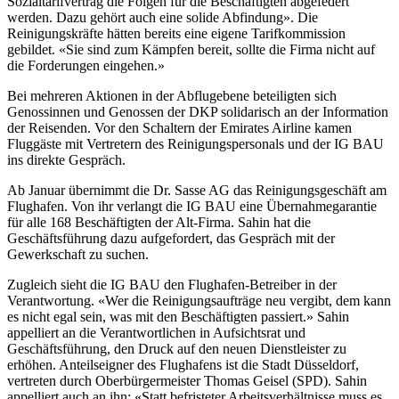
Sozialtarifvertrag die Folgen für die Beschäftigten abgefedert
werden. Dazu gehört auch eine solide Abfindung». Die
Reinigungskräfte hätten bereits eine eigene Tarifkommission
gebildet. «Sie sind zum Kämpfen bereit, sollte die Firma nicht auf
die Forderungen eingehen.»
Bei mehreren Aktionen in der Abflugebene beteiligten sich
Genossinnen und Genossen der DKP solidarisch an der Information
der Reisenden. Vor den Schaltern der Emirates Airline kamen
Fluggäste mit Vertretern des Reinigungspersonals und der IG BAU
ins direkte Gespräch.
Ab Januar übernimmt die Dr. Sasse AG das Reinigungsgeschäft am
Flughafen. Von ihr verlangt die IG BAU eine Übernahmegarantie
für alle 168 Beschäftigten der Alt-Firma. Sahin hat die
Geschäftsführung dazu aufgefordert, das Gespräch mit der
Gewerkschaft zu suchen.
Zugleich sieht die IG BAU den Flughafen-Betreiber in der
Verantwortung. «Wer die Reinigungsaufträge neu vergibt, dem kann
es nicht egal sein, was mit den Beschäftigten passiert.» Sahin
appelliert an die Verantwortlichen in Aufsichtsrat und
Geschäftsführung, den Druck auf den neuen Dienstleister zu
erhöhen. Anteilseigner des Flughafens ist die Stadt Düsseldorf,
vertreten durch Oberbürgermeister Thomas Geisel (SPD). Sahin
appelliert auch an ihn: «Statt befristeter Arbeitsverhältnisse muss es