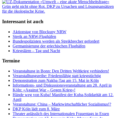
Interessant ist auch
Aktionstag von Blockupy NRW
Streik an NRW-Flughäfen
Bundespolizisten werden als Streikbrecher gefordert
Germanisierung der griechischen Flughäfen
Kriegslärm – Tag und Nacht
Termine
Veranstaltung in Bonn: Den Dritten Weltkrieg verhindern!
Veranstalltungsreihe: Friedensfähig statt kriegstüchtig
Demonstration zum Nakba-Tag am 15. Mai in Köln
Informations- und Diskussionsveranstaltung am 28. April in
Köln: «Against War – Gegen Krieg»!
Hände weg von Kuba! Manifest der Kuba-Solidarität am 12.
April
Veranstaltung: China – Marktwirtschaftlicher Sozialismus!?
DKP Köln lädt zum 8. März
Theater anlässlich des Internationalen Frauentags in Essen