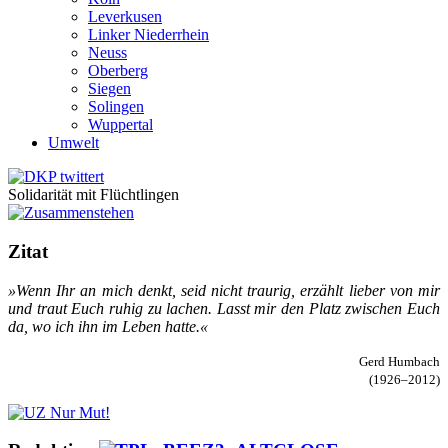
Leverkusen
Linker Niederrhein
Neuss
Oberberg
Siegen
Solingen
Wuppertal
Umwelt
Solidarität mit Flüchtlingen
Zitat
»Wenn Ihr an mich denkt, seid nicht trau­rig, er­zählt lie­ber von mir
und traut Euch ru­hig zu la­chen. Lasst mir den Platz zwi­schen Euch
da, wo ich ihn im Le­ben hat­te.«
Gerd Humbach
(1926–2012)