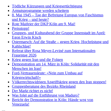
Tödliche Kürzungen und Kriegsertüchtigung
Armutsprogramme werden scheitern
8. Mai 1945 – Tag der Befreiung Europas von Faschismus
und Krieg – und heute?
Rote Maifeier der DKP Köln am 9. Mai!
Preisstopp!
Gruppen- und Kulturabend der Gruppe Innenstadt im April:
Egon Erwin Kisch
Ostermarsch: Auf die Straße – gegen Krieg, Hochrüstung und
Kahlschlag!
Referat über Rosa Meyer-Leviné zum Internationalen
Frauentag 2026
Krieg gegen Iran und die Folgen
Demonstration am 14. März in Köln: Solidarität mit den
Menschen im Iran!
Ford-Vertrauensleute: «Nein zum Umbau auf
Kriegswirtschaft!»
Völkerrechtswidrigen Angriffskrieg gegen den Iran stoppen!
Gruppenberatung des Bezirks Rheinland
Der Markt richtet es nicht!
Was folgt auf die Entführung von Maduro?
Bericht der Demonstration in Köln: Hände weg von
Venezuela!