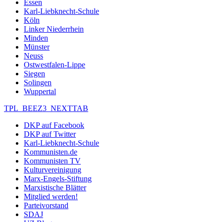
Essen
Karl-Liebknecht-Schule
Köln
Linker Niederrhein
Minden
Münster
Neuss
Ostwestfalen-Lippe
Siegen
Solingen
Wuppertal
TPL_BEEZ3_NEXTTAB
DKP auf Facebook
DKP auf Twitter
Karl-Liebknecht-Schule
Kommunisten.de
Kommunisten TV
Kulturvereinigung
Marx-Engels-Stiftung
Marxistische Blätter
Mitglied werden!
Parteivorstand
SDAJ