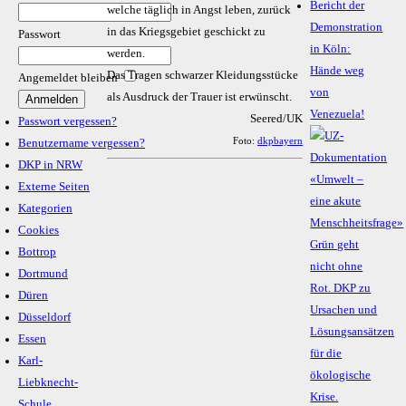
Bericht der
welche täglich in Angst leben, zurück
Demonstration
in das Kriegsgebiet geschickt zu
Passwort
in Köln:
werden.
Hände weg
Das Tragen schwarzer Kleidungsstücke
Angemeldet bleiben
von
als Ausdruck der Trauer ist erwünscht.
Venezuela!
Seered/UK
Passwort vergessen?
Foto:
dkpbayern
Benutzername vergessen?
DKP in NRW
Externe Seiten
Kategorien
Cookies
Bottrop
Dortmund
Düren
Düsseldorf
Essen
Karl-
Liebknecht-
Schule