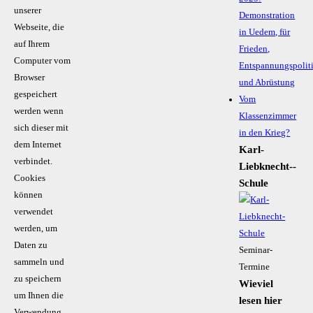
unserer
Demonstration
Webseite, die
in Uedem, für
auf Ihrem
Frieden,
Computer vom
Entspannungspolit
Browser
und Abrüstung
gespeichert
Vom
werden wenn
Klassenzimmer
sich dieser mit
in den Krieg?
dem Internet
Karl-
verbindet.
Liebknecht-­
Cookies
Schule
können
verwendet
werden, um
Daten zu
Seminar-
sammeln und
Termine
zu speichern
Wieviel
um Ihnen die
lesen hier
Verwendung