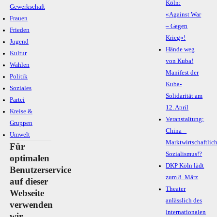
Köln:
Gewerkschaft
«Against War
Frauen
– Gegen
Frieden
Krieg»!
Jugend
Hände weg
Kultur
von Kuba!
Wahlen
Manifest der
Politik
Kuba-
Soziales
Solidarität am
Partei
12. April
Kreise &
Veranstaltung:
Gruppen
China –
Umwelt
Marktwirtschaftlic
Für
Sozialismus!?
optimalen
DKP Köln lädt
Benutzerservice
zum 8. März
auf dieser
Theater
Webseite
anlässlich des
verwenden
Internationalen
wir