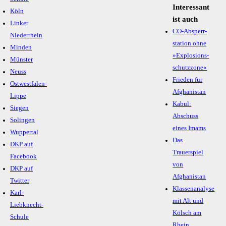
Interessant
Köln
ist auch
Linker
CO-Absperr­
Niederrhein
station ohne
Minden
»Explo­sions­
Münster
schutz­zone«
Neuss
Frieden für
Ostwestfalen-
Afghanistan
Lippe
Kabul:
Siegen
Abschuss
Solingen
eines Imams
Wuppertal
Das
DKP auf
Trauerspiel
Facebook
von
DKP auf
Afghanistan
Twitter
Klassenanalyse
Karl-
mit Alt und
Liebknecht-
Kölsch am
Schule
Rhein