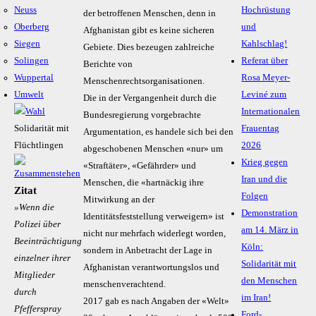
Neuss
Hochrüstung
der betroffenen Menschen, denn in
Oberberg
und
Afghanistan gibt es keine sicheren
Siegen
Kahlschlag!
Gebiete. Dies bezeugen zahlreiche
Solingen
Referat über
Berichte von
Wuppertal
Rosa Meyer-
Menschenrechtsorganisationen.
Umwelt
Leviné zum
Die in der Vergangenheit durch die
Internationalen
Bundesregierung vorgebrachte
Solidarität mit
Frauentag
Argumentation, es handele sich bei den
Flüchtlingen
2026
abgeschobenen Menschen «nur» um
Krieg gegen
«Straftäter», «Gefährder» und
Iran und die
Menschen, die «hartnäckig ihre
Zitat
Folgen
Mitwirkung an der
»Wenn die
Demonstration
Identitätsfeststellung verweigern» ist
Polizei über
am 14. März in
nicht nur mehrfach widerlegt worden,
Beeinträchtigung
Köln:
sondern in Anbetracht der Lage in
einzelner ihrer
Solidarität mit
Afghanistan verantwortungslos und
Mitglieder
den Menschen
menschenverachtend.
durch
im Iran!
2017 gab es nach Angaben der «Welt»
Pfefferspray
Ford-