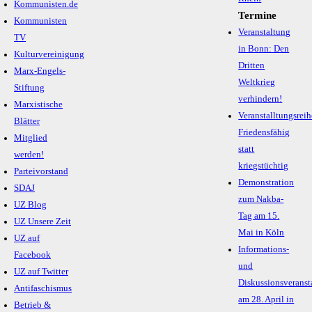
Kommunisten.de
Termine
Kommunisten
Veranstaltung
TV
in Bonn: Den
Kulturvereinigung
Dritten
Marx-Engels-
Weltkrieg
Stiftung
verhindern!
Marxistische
Veranstalltungsreih
Blätter
Friedensfähig
Mitglied
statt
werden!
kriegstüchtig
Parteivorstand
Demonstration
SDAJ
zum Nakba-
UZ Blog
Tag am 15.
UZ Unsere Zeit
Mai in Köln
UZ auf
Informations-
Facebook
und
UZ auf Twitter
Diskussionsveranst
Antifaschismus
am 28. April in
Betrieb &