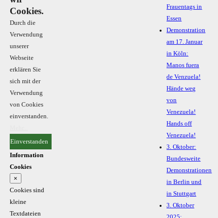
Frauentags in
Cookies.
Essen
Durch die
Demonstration
Verwendung
am 17. Januar
unserer
in Köln:
Webseite
Manos fuera
erklären Sie
de Venzuela!
sich mit der
Hände weg
Verwendung
von
von Cookies
Venezuela!
einverstanden.
Hands off
Mehr...
Venezuela!
Einverstanden
3. Oktober:
Information
Bundesweite
Cookies
Demonstrationen
×
in Berlin und
Cookies sind
in Stuttgart
kleine
3. Oktober
Textdateien
2025: