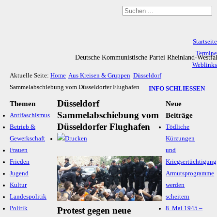
Startseite
Termine
Deutsche Kommunistische Partei Rheinland-Westfa
Weblinks
Aktuelle Seite:
Home
Aus Kreisen & Gruppen
Düsseldorf
Archiv
Sammelabschiebung vom Düsseldorfer Flughafen
Impressum & Datenschutz
INFO SCHLIESSEN
Düsseldorf
Themen
Neue
Sammelabschiebung vom
Beiträge
Antifaschismus
Düsseldorfer Flughafen
Betrieb &
Tödliche
Gewerkschaft
Kürzungen
Frauen
und
Frieden
Kriegsertüchtigung
Jugend
Armutsprogramme
Kultur
werden
Landespolitik
scheitern
Politik
8. Mai 1945 –
Protest gegen neue