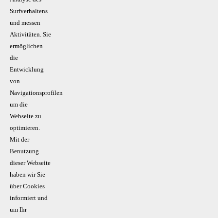
Surfverhaltens
und messen
Aktivitäten. Sie
ermöglichen
die
Entwicklung
von
Navigationsprofilen
um die
Webseite zu
optimieren.
Mit der
Benutzung
dieser Webseite
haben wir Sie
über Cookies
informiert und
um Ihr