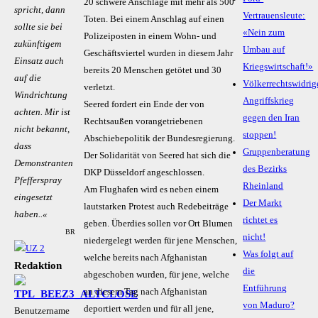
20 schwere Anschläge mit mehr als 500
spricht, dann
Vertrauensleute:
Toten. Bei einem Anschlag auf einen
sollte sie bei
«Nein zum
Polizeiposten in einem Wohn- und
zukünftigem
Umbau auf
Geschäftsviertel wurden in diesem Jahr
Einsatz auch
Kriegswirtschaft!»
bereits 20 Menschen getötet und 30
auf die
Völkerrechtswidrig
verletzt.
Windrichtung
Angriffskrieg
Seered fordert ein Ende der von
achten. Mir ist
gegen den Iran
Rechtsaußen vorangetriebenen
nicht bekannt,
stoppen!
Abschiebepolitik der Bundesregierung.
dass
Gruppenberatung
Der Solidarität von Seered hat sich die
Demonstranten
des Bezirks
DKP Düsseldorf angeschlossen.
Pfefferspray
Rheinland
Am Flughafen wird es neben einem
eingesetzt
Der Markt
lautstarken Protest auch Redebeiträge
haben..«
richtet es
geben. Überdies sollen vor Ort Blumen
BR
nicht!
niedergelegt werden für jene Menschen,
Was folgt auf
welche bereits nach Afghanistan
Redaktion
die
abgeschoben wurden, für jene, welche
Entführung
an diesem Tag nach Afghanistan
von Maduro?
deportiert werden und für all jene,
Benutzername