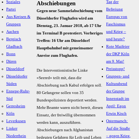
Soziales
Tag der
Abschiebungen
Partei
Befreiung
Gegen neue Sammelabschiebung vom
Aus Kreisen &
Europas von
Düsseldorfer Flughafen wird am
Gruppen
Faschismus
Dienstag, 23. Januar 2018, ab 17 Uhr
Aachen
und Krieg –
im Terminal B protestiert. Vorheriges
Bergisch
und heute?
Treffen: 16 Uhr am Düsseldorf
Gladbach
Rote Maifeier
Hauptbahnhof mit gemeinsamer
Bonn
der DKP Köln
Anreise zum Flughafen.
Düren
am 9. Mai!
Düsseldorf
Preisstopp!
Die Interventionistische Linke
Düsseldorfer
Gruppen- und
«Seered» teilt mit, dass die
Süden
Kulturabend
Abschiebung nach Kabul erfolgen soll.
Ennepe-Ruhr-
der Gruppe
80 Gefangene sollen von 35
Süd
Innenstadt im
Bundespolizisten deportiert werden.
Gerresheim
April: Egon
Mehr Beamte waren nicht bereit, diesen
Köln
Erwin Kisch
Einsatz, der freiwillig übernommen
Leverkusen
Ostermarsch:
werden kann, auszuführen.
Linker
Auf die Straße
Abschiebungen nach Afghanistan
Niederrhein
– gegen Krieg,
bedeuten Gefahren für Leib und Leben