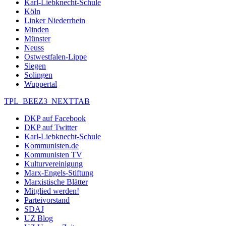
Karl-Liebknecht-Schule
Köln
Linker Niederrhein
Minden
Münster
Neuss
Ostwestfalen-Lippe
Siegen
Solingen
Wuppertal
TPL_BEEZ3_NEXTTAB
DKP auf Facebook
DKP auf Twitter
Karl-Liebknecht-Schule
Kommunisten.de
Kommunisten TV
Kulturvereinigung
Marx-Engels-Stiftung
Marxistische Blätter
Mitglied werden!
Parteivorstand
SDAJ
UZ Blog