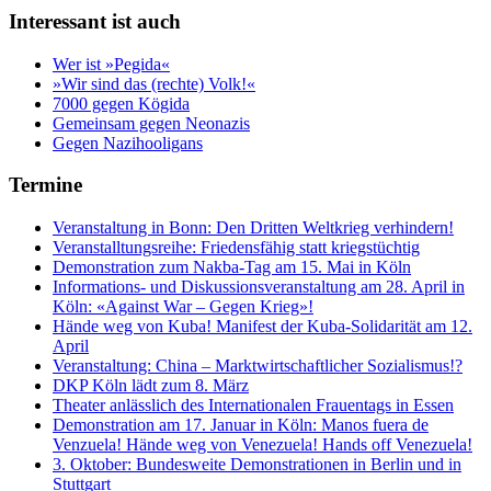
Interessant ist auch
Wer ist »Pegida«
»Wir sind das (rechte) Volk!«
7000 gegen Kögida
Gemeinsam gegen Neonazis
Gegen Nazihooligans
Termine
Veranstaltung in Bonn: Den Dritten Weltkrieg verhindern!
Veranstalltungsreihe: Friedensfähig statt kriegstüchtig
Demonstration zum Nakba-Tag am 15. Mai in Köln
Informations- und Diskussionsveranstaltung am 28. April in
Köln: «Against War – Gegen Krieg»!
Hände weg von Kuba! Manifest der Kuba-Solidarität am 12.
April
Veranstaltung: China – Marktwirtschaftlicher Sozialismus!?
DKP Köln lädt zum 8. März
Theater anlässlich des Internationalen Frauentags in Essen
Demonstration am 17. Januar in Köln: Manos fuera de
Venzuela! Hände weg von Venezuela! Hands off Venezuela!
3. Oktober: Bundesweite Demonstrationen in Berlin und in
Stuttgart