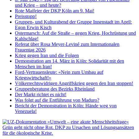
und Krieg – und heute?
Rote Maifeier der DKP Köln am 9. Mai!
Preisstopp!
Gruppen- und Kulturabend der Gruppe Innenstadt im April:
Egon Erwin Kisch
Ostermarsch: Auf die Straße – gegen Krieg, Hochrüstung und
Kahlschlag!
Referat über Rosa Meyer-Leviné zum Internationalen
Frauentag 2026
Krieg gegen Iran und die Folgen
Demonstration am 14. März in Köln: Solidarität mit den
Menschen im Iran!
Ford-Vertrauensleute: «Nein zum Umbau auf
Kriegswirtschaft!»
Völkerrechtswidrigen Angriffskrieg gegen den Iran stoppen!
Gruppenberatung des Bezirks Rheinland
Der Markt richtet es nicht!
Was folgt auf die Entführung von Maduro?
Bericht der Demonstration in Köln: Hände weg von
Venezuela!