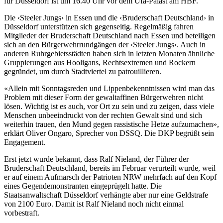
für Düsseldorf ist um 16.40 Uhr vor dem Ufa-Palast am HBF.
Die ‹Steeler Jungs› in Essen und die ‹Bruderschaft Deutschland› in
Düsseldorf unterstützen sich gegenseitig. Regelmäßig fahren
Mitglieder der Bruderschaft Deutschland nach Essen und beteiligen
sich an den Bürgerwehrrundgängen der ‹Steeler Jungs›. Auch in
anderen Ruhrgebietsstädten haben sich in letzten Monaten ähnliche
Gruppierungen aus Hooligans, Rechtsextremen und Rockern
gegründet, um durch Stadtviertel zu patrouillieren.
«Allein mit Sonntagsreden und Lippenbekenntnissen wird man das
Problem mit dieser Form der gewaltaffinen Bürgerwehren nicht
lösen. Wichtig ist es auch, vor Ort zu sein und zu zeigen, dass viele
Menschen unbeeindruckt von der rechten Gewalt sind und sich
weiterhin trauen, den Mund gegen rassistische Hetze aufzumachen»,
erklärt Oliver Ongaro, Sprecher von DSSQ. Die DKP begrüßt sein
Engagement.
Erst jetzt wurde bekannt, dass Ralf Nieland, der Führer der
Bruderschaft Deutschland, bereits im Februar verurteilt wurde, weil
er auf einem Aufmarsch der Patrioten NRW mehrfach auf den Kopf
eines Gegendemonstranten eingeprügelt hatte. Die
Staatsanwaltschaft Düsseldorf verhängte aber nur eine Geldstrafe
von 2100 Euro. Damit ist Ralf Nieland noch nicht einmal
vorbestraft.