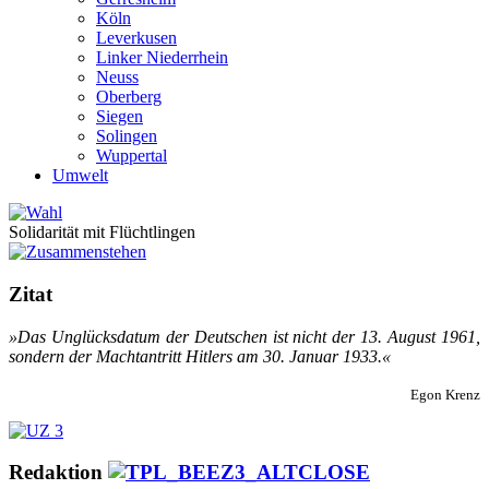
Köln
Leverkusen
Linker Niederrhein
Neuss
Oberberg
Siegen
Solingen
Wuppertal
Umwelt
Solidarität mit Flüchtlingen
Zitat
»Das Un­glücks­da­­tum der Deu­t­­schen ist nicht der 13. Au­gust 1961,
son­dern der Mach­t­an­­tritt Hit­lers am 30. Ja­nu­ar 1933.«
Egon Krenz
Redaktion