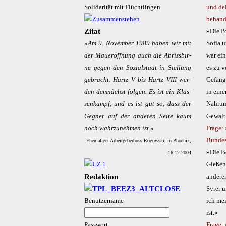
Solidarität mit Flüchtlingen
und dei
behand
Zitat
»Die Po
»Am 9. No­vem­ber 1989 ha­ben wir mit
Sofia u
der Mau­er­öff­nung auch die Ab­riss­bir­
war ein
ne ge­gen den So­zi­al­staat in Stel­lung
es zu v
ge­bracht. Hartz V bis Hartz VIII wer­
Gefäng
den dem­nächst fol­gen. Es ist ein Klas­
in ein
sen­kampf, und es ist gut so, dass der
Nahrun
Geg­ner auf der an­de­ren Sei­te kaum
Gewalt
noch wahr­zu­neh­men ist.«
Frage: 
Bundes
Ehemaliger Arbeitgeberboss Rogowski, in Phoenix,
»Die B
16.12.2004
Gießen
Redaktion
anderen
Syrer u
Benutzername
ich mei
ist.«
Passwort
Frage: 