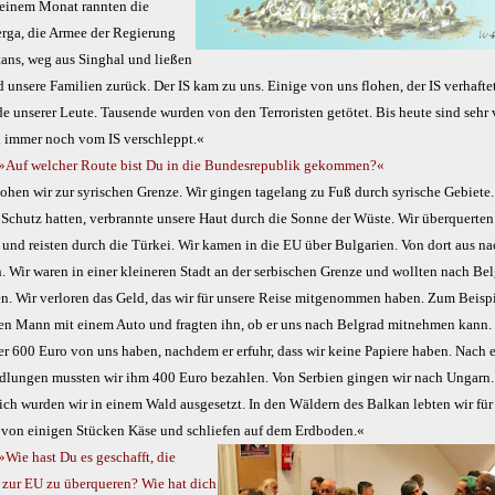
einem Monat rannten die
rga, die Armee der Regierung
tans, weg aus Singhal und ließen
 unsere Familien zurück. Der IS kam zu uns. Einige von uns flohen, der IS verhafte
e unserer Leute. Tausende wurden von den Terroristen getötet. Bis heute sind sehr 
n immer noch vom IS verschleppt.«
 »Auf welcher Route bist Du in die Bundesrepublik gekommen?«
lohen wir zur syrischen Grenze. Wir gingen tagelang zu Fuß durch syrische Gebiete.
 Schutz hatten, verbrannte unsere Haut durch die Sonne der Wüste. Wir überquerten
 und reisten durch die Türkei. Wir kamen in die EU über Bulgarien. Von dort aus n
. Wir waren in einer kleineren Stadt an der serbischen Grenze und wollten nach Be
. Wir verloren das Geld, das wir für unsere Reise mitgenommen haben. Zum Beispi
nen Mann mit einem Auto und fragten ihn, ob er uns nach Belgrad mitnehmen kann. 
er 600 Euro von uns haben, nachdem er erfuhr, dass wir keine Papiere haben. Nach 
dlungen mussten wir ihm 400 Euro bezahlen. Von Serbien gingen wir nach Ungarn.
ich wurden wir in einem Wald ausgesetzt. In den Wäldern des Balkan lebten wir für
von einigen Stücken Käse und schliefen auf dem Erdboden.«
»Wie hast Du es geschafft, die
 zur EU zu überqueren? Wie hat dich