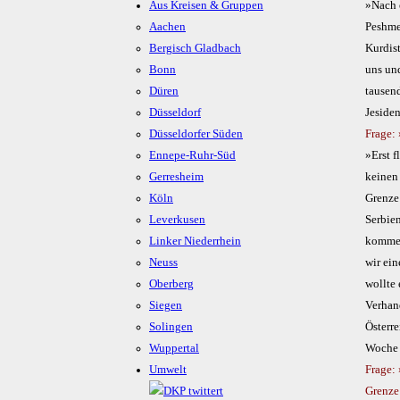
Aus Kreisen & Gruppen
»Nach 
Aachen
Peshme
Bergisch Gladbach
Kurdis
Bonn
uns und
Düren
tausend
Düsseldorf
Jeside
Düsseldorfer Süden
Frage:
Ennepe-Ruhr-Süd
»Erst f
Gerresheim
keinen
Köln
Grenze
Leverkusen
Serbien
Linker Niederrhein
kommen
Neuss
wir ei
Oberberg
wollte 
Siegen
Verhan
Solingen
Österre
Wuppertal
Woche 
Umwelt
Frage: 
Grenze