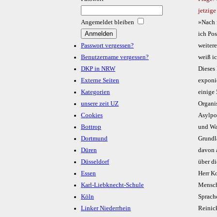
jetzige
Angemeldet bleiben
»Nach 
ich Pos
Passwort vergessen?
weiter
Benutzername vergessen?
weiß ic
DKP in NRW
Dieses 
Externe Seiten
exponi
Kategorien
einige
unsere zeit UZ
Organi
Cookies
Asylpo
Bottrop
und Waf
Dortmund
Grundl
Düren
davon 
Düsseldorf
über d
Essen
Herr K
Karl-Liebknecht-Schule
Mensch
Köln
Sprach
Linker Niederrhein
Reinick