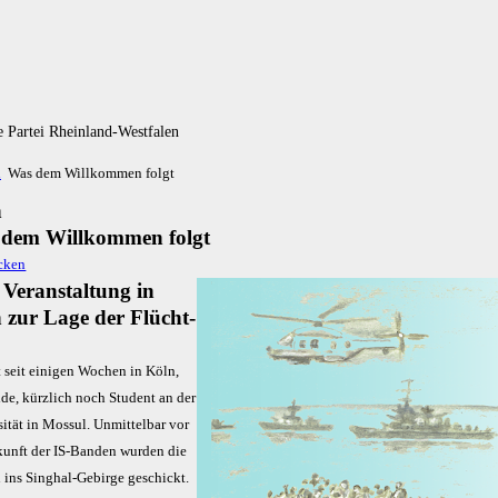
 Partei Rheinland-Westfalen
n
Was dem Willkommen folgt
n
dem Willkommen folgt
 Ver­an­stal­tung in
 zur La­ge der Flücht­
e
t seit einigen Wochen in Köln,
ide, kürzlich noch Student an der
ität in Mossul. Unmittelbar vor
kunft der IS-Banden wurden die
 ins Singhal-Gebirge geschickt.