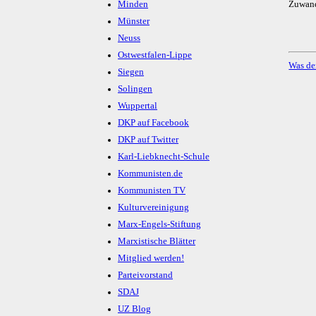
Minden
Zuwand
Münster
Neuss
Ostwestfalen-Lippe
Was de
Siegen
Solingen
Wuppertal
DKP auf Facebook
DKP auf Twitter
Karl-Liebknecht-Schule
Kommunisten.de
Kommunisten TV
Kulturvereinigung
Marx-Engels-Stiftung
Marxistische Blätter
Mitglied werden!
Parteivorstand
SDAJ
UZ Blog