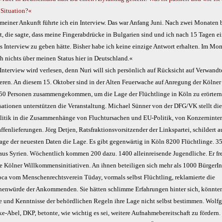
 Situation?«
meiner Ankunft führte ich ein Interview. Das war Anfang Juni. Nach zwei Monaten
t, die sagte, dass meine Fingerabdrücke in Bulgarien sind und ich nach 15 Tagen e
es Interview zu geben hätte. Bisher habe ich keine einzige Antwort erhalten. Im Mo
h nichts über meinen Status hier in Deutschland.«
Interview wird verlesen, denn Nuri will sich persönlich auf Rücksicht auf Verwandt
eren. An diesem 15. Oktober sind in der Alten Feuerwache auf Anregung der Kölne
 50 Personen zusammengekommen, um die Lage der Flüchtlinge in Köln zu erörtern
sationen unterstützen die Veranstaltung. Michael Sünner von der DFG/VK stellt di
litik in die Zusammenhänge von Fluchtursachen und EU-Politik, von Konzerninte
fenlieferungen. Jörg Detjen, Ratsfraktionsvorsitzender der Linkspartei, schildert a
age der neuesten Daten die Lage. Es gibt gegenwärtig in Köln 8200 Flüchtlinge. 
aus Syrien. Wöchentlich kommen 200 dazu. 1400 alleinreisende Jugendliche. Er fre
ie Kölner Willkommensinitiativen. An ihnen beteiligen sich mehr als 1000 BürgerI
oca vom Menschenrechtsverein Tüday, vormals selbst Flüchtling, reklamierte die
enwürde der Ankommenden. Sie hätten schlimme Erfahrungen hinter sich, könnte
e und Kenntnisse der behördlichen Regeln ihre Lage nicht selbst bestimmen. Wolf
e-Abel, DKP, betonte, wie wichtig es sei, weitere Aufnahmebereitschaft zu fördern.