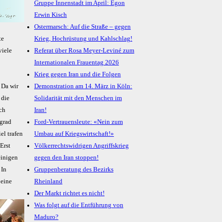
Gruppe Innenstadt im April: Egon
Erwin Kisch
Ostermarsch: Auf die Straße – gegen
te
Krieg, Hochrüstung und Kahlschlag!
viele
Referat über Rosa Meyer-Leviné zum
Internationalen Frauentag 2026
Krieg gegen Iran und die Folgen
 Da wir
Demonstration am 14. März in Köln:
 die
Solidarität mit den Menschen im
ach
Iran!
lgrad
Ford-Vertrauensleute: «Nein zum
el trafen
Umbau auf Kriegswirtschaft!»
Erst
Völkerrechtswidrigen Angriffskrieg
einigen
gegen den Iran stoppen!
 In
Gruppenberatung des Bezirks
 eine
Rheinland
Der Markt richtet es nicht!
Was folgt auf die Entführung von
Maduro?