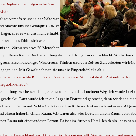
ne Begleiter der bulgarische Staat
elt?«
lizei verhaftete uns in der Nähe von
nd brachte uns ins Gefängnis. OK, es
 Lager, aber es war uns nicht erlaubt,
erlassen – es fühlte sich wie ein
nis an. Wir waren etwa 30 Menschen
em größeren Raum. Die Behandlung der Flüchtlinge war sehr schlecht. Wir hatten sc
g zum Essen, dreckiges Wasser zum Trinken und von Zeit zu Zeit erlebten wir körp
 gegen uns. Mit Gewalt nahmen sie uns die Fingerabdrücke ab.«
»Du konntest schließlich Deine Reise fortsetzen. Wie hast du die Ankunft in der
republik erlebt?«
ehandlung war besser als in jedem anderen Land auf meinem Weg. Ich wurde in ein
 geschickt. Dann wurde ich in ein Lager in Dortmund gebracht, dann wieder an ein
 Platz in Dortmund. Schließlich kam ich in Köln an. Erst war ich mit einem Algerie
nd einem Iraker in einem Raum. Wir waren also vier Leute in einem Raum. Jetzt aber
nen Raum mit einer anderen Person. Es ist eine Art von Hotel. Ich denke, dass es n
»Hier in Deutschland hast Du einen Asylantrag gestellt. Was ist passiert und wie ist