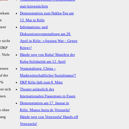
statt kriegstüchtig
 bekam
Demonstration zum Nakba-Tag am
in
15. Mai in Köln
ment
Informations- und
Diskussionsveranstaltung am 28.
e nicht
April in Köln: «Against War – Gegen
r DKP
Krieg»!
. Viele
Hände weg von Kuba! Manifest der
e
Kuba-Solidarität am 12. April
ressen
Veranstaltung: China –
uf der
Marktwirtschaftlicher Sozialismus!?
35%
DKP Köln lädt zum 8. März
ut sich
Theater anlässlich des
nnen.
Internationalen Frauentags in Essen
Demonstration am 17. Januar in
n ohne
Köln: Manos fuera de Venzuela!
gang
Hände weg von Venezuela! Hands off
Venezuela!