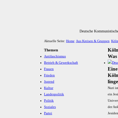
Deutsche Kommunistische
Aktuelle Seite:
Home
Aus Kreisen & Gruppen
Köl
Köl
Themen
Was 
Antifaschismus
Betrieb & Gewerkschaft
Ei­ne
Frauen
Köln
Frieden
ling
Jugend
Kultur
Nuri is
Landespolitik
ein Jes
Politik
Univers
Soziales
der An
Partei
Jesiden