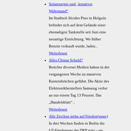
Solarenergie und „kreativer
Widerstand“
Im Stadtteil Alcides Pino in Holguín
befindet sich auf dem Gelände einer
ehemaligen Tankstelle seit Juni eine
neuartige Einrichtung. Wo früher
Benzin verkauft wurde, laden...
Weiterlesen
Alles Chinas Schuld?
Berichte diverser Medien haben in der
vergangenen Woche zu massiven
Kurseinbrüchen geführt. Die Aktie des
Elektronikherstellers Samsung verlor
an nur einem Tag 13 Prozent. Das
„Handelsblatt“...
Weiterlesen
Alle Zeichen stehn auf Frieden(stage)
In drei Wochen finden in Berlin die
UZ-Friedestage der DKP statt – sie