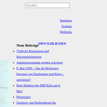
Startseite
Termine
Weblinks
Archiv
Impressum & Datenschutz
INFO SCHLIESSEN
Neue Beiträge
Tödliche Kürzungen und
Kriegsertüchtigung
Armutsprogramme werden scheitern
8. Mai 1945 – Tag der Befreiung
Europas von Faschismus und Krieg –
und heute?
Rote Maifeier der DKP Köln am 9.
Mai!
Preisstopp!
Gruppen- und Kulturabend der