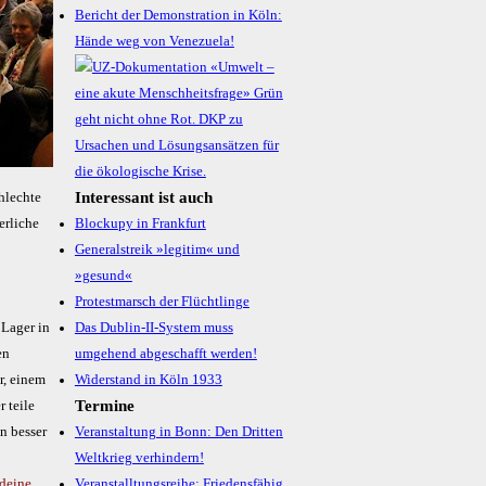
Bericht der Demonstration in Köln:
Hände weg von Venezuela!
Interessant ist auch
hlechte
erliche
Blockupy in Frankfurt
Generalstreik »legitim« und
»gesund«
Protestmarsch der Flüchtlinge
 Lager in
Das Dublin-II-System muss
en
umgehend abge­schafft werden!
r, einem
Widerstand in Köln 1933
Termine
 teile
un besser
Veranstaltung in Bonn: Den Dritten
Weltkrieg verhindern!
 deine
Veranstalltungsreihe: Friedensfähig