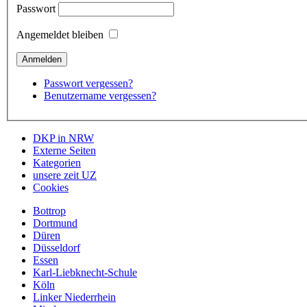
Passwort
Angemeldet bleiben
Passwort vergessen?
Benutzername vergessen?
DKP in NRW
Externe Seiten
Kategorien
unsere zeit UZ
Cookies
Bottrop
Dortmund
Düren
Düsseldorf
Essen
Karl-Liebknecht-Schule
Köln
Linker Niederrhein