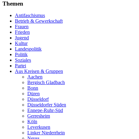
Themen
Antifaschismus
Betrieb & Gewerkschaft
Frauen
Frieden
Jugend
Kultur
Landespolitik
Politik
Soziales
Partei
Aus Kreisen & Gruppen
Aachen
Bergisch Gladbach
Bonn
Düren
Düsseldorf
Düsseldorfer Süden
Ennepe-Ruhr-Süd
Gerresheim
Köln
Leverkusen
Linker Niederrhein
Neuss