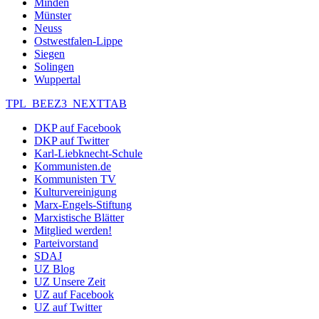
Minden
Münster
Neuss
Ostwestfalen-Lippe
Siegen
Solingen
Wuppertal
TPL_BEEZ3_NEXTTAB
DKP auf Facebook
DKP auf Twitter
Karl-Liebknecht-Schule
Kommunisten.de
Kommunisten TV
Kulturvereinigung
Marx-Engels-Stiftung
Marxistische Blätter
Mitglied werden!
Parteivorstand
SDAJ
UZ Blog
UZ Unsere Zeit
UZ auf Facebook
UZ auf Twitter