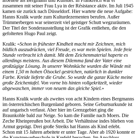
arbeitete als Bergmann und Künstler. In Frankreich war er
zusammen mit seiner Frau Lya in der Résistance aktiv. Im Juli 1945
kamen sie zurück nach Düsseldorf. Hier wartete die neue Aufgabe:
Hanns Kralik wurde zum Kulturdezernenten berufen. Außer
Trümmerbergen war seinerzeit viel geistiger Schutt wegzuräumen.
Der Titel der Sonderausstellung ist der Grafik entliehen, die den
gefolterten Hugo Paul zeigt.
Kralik: «
Schon in frühester Kindheit macht mir Zeichnen, mich
bildlich auszudrücken, viel Freude, es war mein Spielen. Jede freie
Stunde verbracht ich damit. Mit dem Zeichenmaterial haperte es
allerdings meistens. Aus diesem Dilemma fand der Vater eine
großzügige Lösung. In unserer Wohnküche wurden die Wände mit
einem 1,50 m hohen Ölsockel gestrichen, natürlich in dunkler
Farbe. Kreide lieferte die Grube. So wurde die ganze Küche meine
große Zeichentafel. Von vorne bis hinten vollgekritzelt, wieder
abgewaschen, immer von neuem das gleiche Spiel.
»
Hanns Kralik wurde als zweites von acht Kindern eines Bergmanns
im österreichischen Burgenland geboren. Seine Geburtsurkunde ist
auf ungarisch verfasst. Aber hier im Grenzgebiet ging die
Braunkohle bald zur Neige. So kam die Familie nach Moers. Die
Zeche Rheinpreußen bot Arbeit. Die Verhältnisse indes blieben von
Armut geprägt. Drei große Streiks hat Hanns als Kind erlebt.
Schon mit 15 Jahren arbeitete er unter Tage. Aber ab 1920 konnte er
die Kunstgewerbeschule in Krefeld besuchen. Im Anschluss