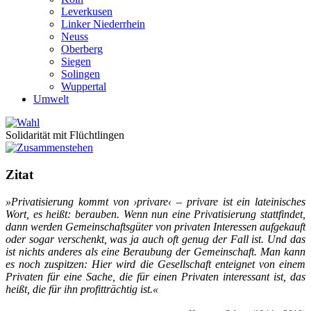
Leverkusen
Linker Niederrhein
Neuss
Oberberg
Siegen
Solingen
Wuppertal
Umwelt
Solidarität mit Flüchtlingen
Zitat
»Pri­va­ti­sie­rung kommt von ›pri­va­re‹ – pri­va­re ist ein la­tei­ni­sches
Wort, es heißt: be­rau­ben. Wenn nun ei­ne Pri­va­ti­sie­rung statt­fin­det,
dann wer­den Ge­mein­schafts­gü­ter von pri­va­ten In­ter­es­sen auf­ge­kauft
oder so­gar ver­schenkt, was ja auch oft ge­nug der Fall ist. Und das
ist nichts an­de­res als ei­ne Be­rau­bung der Ge­mein­schaft. Man kann
es noch zu­spit­zen: Hier wird die Ge­sell­schaft ent­eig­net von ei­nem
Pri­va­ten für ei­ne Sa­che, die für ei­nen Pri­va­ten in­ter­es­sant ist, das
hei­ßt, die für ihn pro­fit­träch­tig ist.«