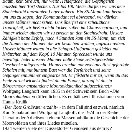
Baum, kein Strauch, nur weite Heidefläche, die Gefangenen
mussten hier Torf stechen. Nur bis 100 Meter durften wir uns dem
Stacheldraht umzäunten Lager nähern. Ein SS-Mann kam heraus,
um uns zu sagen, der Kommandant sei abwesend, wir dürften
unsere Männer nicht sehen. Uns überfiel eine scheußliche
Traurigkeit, wir ließen nicht locker, saßen im Chausseegraben, und
immer wieder gingen wir zu zweien an den Stacheldraht. Unsere
Zähigkeit hatte Erfolg, nach 4 Stunden kam ein SS-Mann, um sich
die Namen der Männer, die wir besuchen wollten, aufzuschreiben.
Unsere Männer waren in alte Schupo-Uniformen gekleidet mit
Krätzchen auf dem Kopf. 10 Minuten Sprechzeit wurde uns
bewilligt. Jeder unserer Männer hatte kleine selbstgebastelte
Geschenke mitgebracht. Hanns brachte mir zwei aus Bast gefertigte
Schalen mit, mit buntem Bast war die Torfarbeit und seine
Gefangenennummer eingearbeitet. Er flüsterte mir zu, wenn du das
Ende zurückwickelst findest du ein Papier, darauf ist das in
Börgermoor entstandene Moorsoldatenlied aufgezeichnet.
»
Wolfgang Langhoff kann 1935 in der Schweiz sein Buch «
Die
Moorsoldaten
» veröffentlichen. Es enthält zwei Illustrationen von
Hanns Kralik.
«
Der Rote Großvater erzählt
» - in dem Fall sind es zwei, nämlich
Karl Schabrod und Wolfgang Langhoff, die 1974 in der Reihe
Literatur der Arbeitswelt einem Massenpublikum die Geschichte der
Moorsoldaten und ihres Liedes mitteilen.
1934 werden viele der Düsseldorfer Genossen aus dem KZ