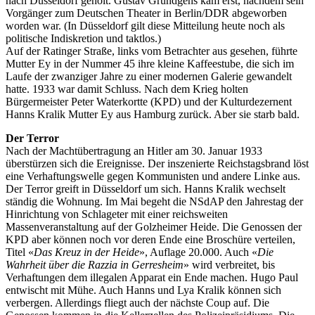
nach Düsseldorf geholt. Gustav Gründgens kam erst, nachdem sein
Vorgänger zum Deutschen Theater in Berlin/DDR abgeworben
worden war. (In Düsseldorf gilt diese Mitteilung heute noch als
politische Indiskretion und taktlos.)
Auf der Ratinger Straße, links vom Betrachter aus gesehen, führte
Mutter Ey in der Nummer 45 ihre kleine Kaffeestube, die sich im
Laufe der zwanziger Jahre zu einer modernen Galerie gewandelt
hatte. 1933 war damit Schluss. Nach dem Krieg holten
Bürgermeister Peter Waterkortte (KPD) und der Kulturdezernent
Hanns Kralik Mutter Ey aus Hamburg zurück. Aber sie starb bald.
Der Terror
Nach der Machtübertragung an Hitler am 30. Januar 1933
überstürzen sich die Ereignisse. Der inszenierte Reichstagsbrand löst
eine Verhaftungswelle gegen Kommunisten und andere Linke aus.
Der Terror greift in Düsseldorf um sich. Hanns Kralik wechselt
ständig die Wohnung. Im Mai begeht die NSdAP den Jahrestag der
Hinrichtung von Schlageter mit einer reichsweiten
Massenveranstaltung auf der Golzheimer Heide. Die Genossen der
KPD aber können noch vor deren Ende eine Broschüre verteilen,
Titel «
Das Kreuz in der Heide
», Auflage 20.000. Auch «
Die
Wahrheit über die Razzia in Gerresheim
» wird verbreitet, bis
Verhaftungen dem illegalen Apparat ein Ende machen. Hugo Paul
entwischt mit Mühe. Auch Hanns und Lya Kralik können sich
verbergen. Allerdings fliegt auch der nächste Coup auf. Die