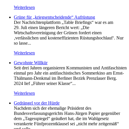
Weiterlesen
Grüne für „kriegsentscheidende“ Aufrüstung
Der Nachrichtenplattform „Table Briefings“ war es am
29. Juli einen längeren Bericht wert: „Die
Wirtschaftsvereinigung der Grünen fordert einen
‚verlässlichen und kosteneffizienten Rüstungshochlauf‘. Nur
so lasse...
Weiterlesen
Gewohnte Willkür
Seit drei Jahren organisieren Kommunisten und Antifaschisten
einmal pro Jahr ein antifaschistisches Sommerkino am Ernst-
Thälmann-Denkmal im Berliner Bezirk Prenzlauer Berg.
2024 lief „Führer seiner Klasse“...
Weiterlesen
Gedrängel vor der Hürde
Nachdem sich der ehemalige Präsident des
Bundesverfassungsgerichts Hans-Jürgen Papier gegenüber
dem „Tagesspiegel“ geäußert hat, die im Wahlgesetz
verankerte Fünfprozentklausel sei „nicht mehr zeitgemäß“
und solle...