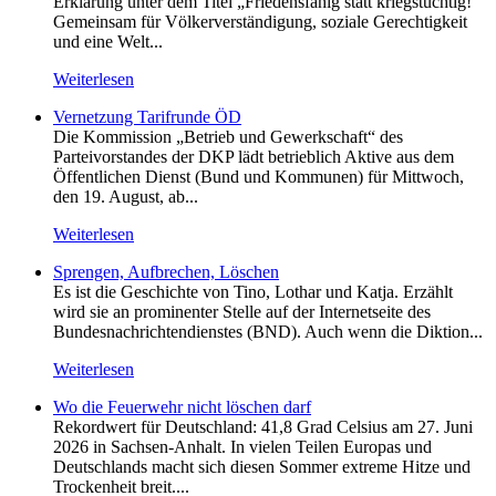
Erklärung unter dem Titel „Friedensfähig statt kriegstüchtig!
Gemeinsam für Völkerverständigung, soziale Gerechtigkeit
und eine Welt...
Weiterlesen
Vernetzung Tarifrunde ÖD
Die Kommission „Betrieb und Gewerkschaft“ des
Parteivorstandes der DKP lädt betrieblich Aktive aus dem
Öffentlichen Dienst (Bund und Kommunen) für Mittwoch,
den 19. August, ab...
Weiterlesen
Sprengen, Aufbrechen, Löschen
Es ist die Geschichte von Tino, Lothar und Katja. Erzählt
wird sie an prominenter Stelle auf der Internetseite des
Bundesnachrichtendienstes (BND). Auch wenn die Diktion...
Weiterlesen
Wo die Feuerwehr nicht löschen darf
Rekordwert für Deutschland: 41,8 Grad Celsius am 27. Juni
2026 in Sachsen-Anhalt. In vielen Teilen Europas und
Deutschlands macht sich diesen Sommer extreme Hitze und
Trockenheit breit....