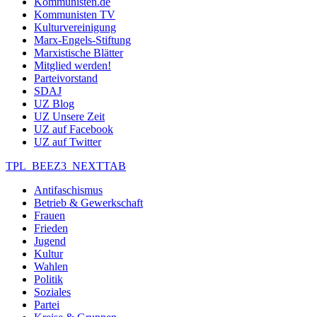
Kommunisten.de
Kommunisten TV
Kulturvereinigung
Marx-Engels-Stiftung
Marxistische Blätter
Mitglied werden!
Parteivorstand
SDAJ
UZ Blog
UZ Unsere Zeit
UZ auf Facebook
UZ auf Twitter
TPL_BEEZ3_NEXTTAB
Antifaschismus
Betrieb & Gewerkschaft
Frauen
Frieden
Jugend
Kultur
Wahlen
Politik
Soziales
Partei