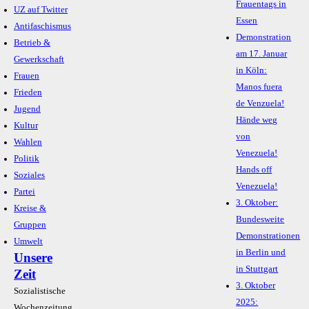
Frauentags in
UZ auf Twitter
Essen
Antifaschismus
Demonstration
Betrieb &
am 17. Januar
Gewerkschaft
in Köln:
Frauen
Manos fuera
Frieden
de Venzuela!
Jugend
Hände weg
Kultur
von
Wahlen
Venezuela!
Politik
Hands off
Soziales
Venezuela!
Partei
3. Oktober:
Kreise &
Bundesweite
Gruppen
Demonstrationen
Umwelt
in Berlin und
Unsere
in Stuttgart
Zeit
3. Oktober
Sozialistische
2025:
Wochenzeitung