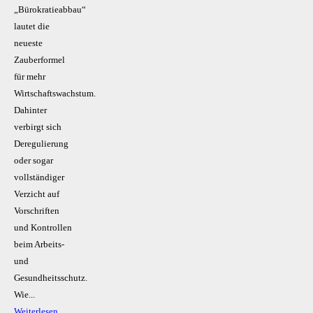
„Bürokratieabbau“
lautet die
neueste
Zauberformel
für mehr
Wirtschaftswachstum.
Dahinter
verbirgt sich
Deregulierung
oder sogar
vollständiger
Verzicht auf
Vorschriften
und Kontrollen
beim Arbeits-
und
Gesundheitsschutz.
Wie...
Weiterlesen