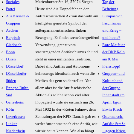
Soziales
Marienborner Str. 16, 57074 Siegen
Tag der
Partei
Heute sind die Doppelfahnen der
Befreiung
Aus Kreisen &
Antifaschistischen Aktion das wohl am
Europas von
Gruppen
häufigsten genutzte Symbol der
Faschismus
Aachen
außerparlamentarischen, linken
und Krieg –
Bergisch
Bewegung. Es findet szeneübergreifend
und heute?
Gladbach
Verwendung, grenzt vom
Rote Maifeier
Bonn
staatstragenden Antifaschismus ab und
der DKP Köln
Düren
steht in einer militanten Tradition.
am 9. Mai!
Düsseldorf
Dabei sind Antifas und Autonome
Preisstopp!
Düsseldorfer
keineswegs identisch, auch wenn die
Gruppen- und
Süden
Medien das gern so darstellen. Vor
Kulturabend
Ennepe-Ruhr-
allem aber ist die Antifaschistische
der Gruppe
Süd
Aktion als solche schon viel älter.
Innenstadt im
Gerresheim
Propagiert wurde sie erstmals am 26.
April: Egon
Köln
Mai 1932 in der »Roten Fahne«, dem
Erwin Kisch
Leverkusen
Zentralorgan der KPD. Damals gab es
Ostermarsch:
Linker
weder Autonome noch eine Antifa, wie
Auf die Straße
Niederrhein
wir sie heute kennen. Wie also hängt
– gegen Krieg,