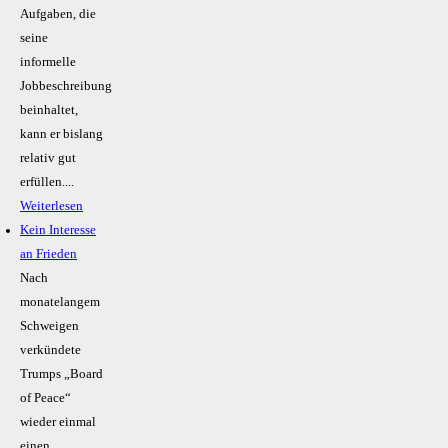
Aufgaben, die
seine
informelle
Jobbeschreibung
beinhaltet,
kann er bislang
relativ gut
erfüllen....
Weiterlesen
Kein Inte­resse
an Frieden
Nach
monatelangem
Schweigen
verkündete
Trumps „Board
of Peace“
wieder einmal
einen