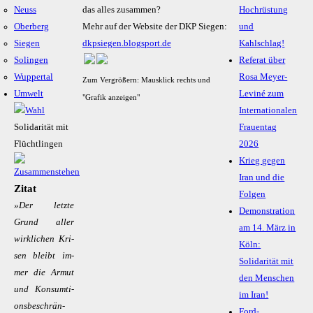
Neuss
das alles zusammen?
Hochrüstung
Oberberg
Mehr auf der Website der DKP Siegen:
und
Siegen
dkpsiegen.blogsport.de
Kahlschlag!
Solingen
Referat über
Wuppertal
Rosa Meyer-
Zum Vergrößern: Mausklick rechts und
Umwelt
Leviné zum
"Grafik anzeigen"
Internationalen
Solidarität mit
Frauentag
Flüchtlingen
2026
Krieg gegen
Iran und die
Zitat
Folgen
»Der letz­te
Demonstration
Grund al­ler
am 14. März in
wirk­li­chen Kri­
Köln:
sen bleibt im­
Solidarität mit
mer die Ar­mut
den Menschen
und Kon­sum­­ti­
im Iran!
ons­­be­­schrän­
Ford-