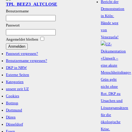
Bericht der
Demonstration
Benutzername
in Köln:
Hände weg
Passwort
von
Venezuela!
Angemeldet bleiben
Passwort vergessen?
Benutzername vergessen?
DKP in NRW
Externe Seiten
Kategorien
unsere zeit UZ
Cookies
Bottrop
Dortmund
Düren
Düsseldorf
Essen