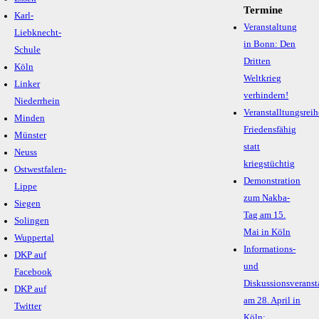
Termine
Karl-
Veranstaltung
Liebknecht-
in Bonn: Den
Schule
Dritten
Köln
Weltkrieg
Linker
verhindern!
Niederrhein
Veranstalltungsreih
Minden
Friedensfähig
Münster
statt
Neuss
kriegstüchtig
Ostwestfalen-
Demonstration
Lippe
zum Nakba-
Siegen
Tag am 15.
Solingen
Mai in Köln
Wuppertal
Informations-
DKP auf
und
Facebook
Diskussionsveranst
DKP auf
am 28. April in
Twitter
Köln: