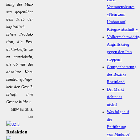
kung der Mas­
Vertrauensleute:
sen ge­gen­über
«Nein zum
dem Trieb der
Umbau auf
ka­pi­­ta­­lis­­ti­­
Kriegswirtschaft!»
schen Pro­duk­
Völkerrechtswidrig
ti­on, die Pro­
Angriffskrieg
duk­­ti­v­kräf­te so
gegen den Iran
zu ent­wi­ckeln,
stoppen!
als ob nur die
Gruppenberatung
ab­so­lu­te Kon­­
des Bezirks
sum­­ti­ons­­­fä­hi­g­
Rheinland
keit der Ge­sel­l­­
Der Markt
schaft ih­re
richtet es
Gren­ze bil­de.«
nicht!
MEW Bd. 25, S.
Was folgt auf
501
die
Entführung
Redaktion
von Maduro?