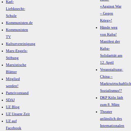
Karl-
«Against War
Liebknecht-
– Gegen
Schule
Krieg»!
Kommunisten.de
Hände weg
Kommunisten
von Kuba!
TV
Manifest der
Kulturvereinigung
Kuba-
Marx-Engels-
Solidarität am
Stiftung
12. April
Marxistische
Veranstaltung:
Blätter
China –
Mitglied
Marktwirtschaftlic
werden!
Sozialismus!?
Parteivorstand
DKP Köln lädt
SDAJ
zum 8. März
UZ Blog
Theater
UZ Unsere Zeit
anlässlich des
UZ auf
Internationalen
Facebook