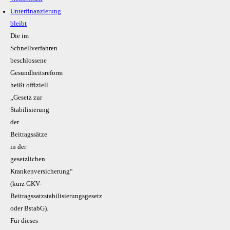
Unterfinanzierung
bleibt
Die im
Schnellverfahren
beschlossene
Gesundheitsreform
heißt offiziell
„Gesetz zur
Stabilisierung
der
Beitragssätze
in der
gesetzlichen
Krankenversicherung“
(kurz GKV-
Beitragssatzstabilisierungsgesetz
oder BstabG).
Für dieses