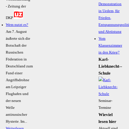
Demonstration
- Zeitung der
in Uedem, für
DKP
Frieden,
Wem nutzt es?
Entspannungspolit
Am 7. August
und Abrüstung
äußerte sich die
Vom
Botschaft der
Klassenzimmer
Russischen
in den Krieg?
Karl-
Föderation in
Liebknecht-­
Deutschland zum
Schule
Fund einer
Angriffsdrohne
am Leipziger
Flughafen und
der neuen
Seminar-
Welle
Termine
Wieviel
antirussischer
lesen hier
Hysterie. Im...
Weiterlesen
Aktuell sind