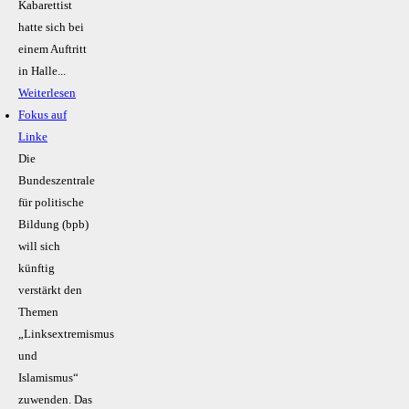
Kabarettist
hatte sich bei
einem Auftritt
in Halle...
Weiterlesen
Fokus auf
Linke
Die
Bundeszentrale
für politische
Bildung (bpb)
will sich
künftig
verstärkt den
Themen
„Linksextremismus
und
Islamismus“
zuwenden. Das