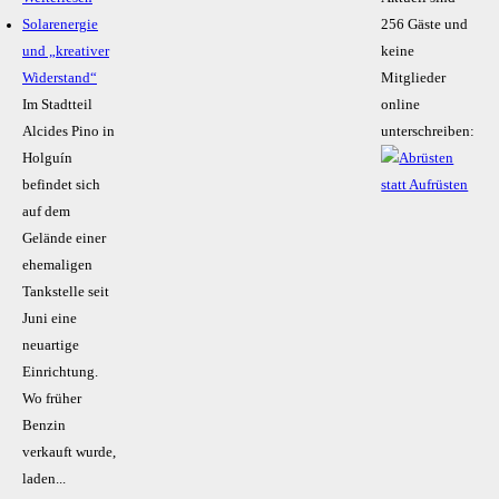
Solarenergie
256 Gäste und
und „kreativer
keine
Widerstand“
Mitglieder
Im Stadtteil
online
Alcides Pino in
unterschreiben:
Holguín
befindet sich
auf dem
Gelände einer
ehemaligen
Tankstelle seit
Juni eine
neuartige
Einrichtung.
Wo früher
Benzin
verkauft wurde,
laden...