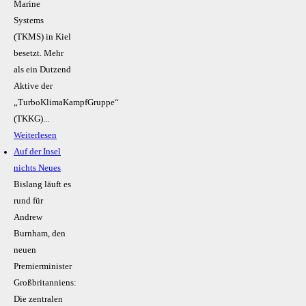
Marine
Systems
(TKMS) in Kiel
besetzt. Mehr
als ein Dutzend
Aktive der
„TurboKlimaKampfGruppe“
(TKKG)...
Weiterlesen
Auf der Insel
nichts Neues
Bislang läuft es
rund für
Andrew
Burnham, den
neuen
Premierminister
Großbritanniens:
Die zentralen