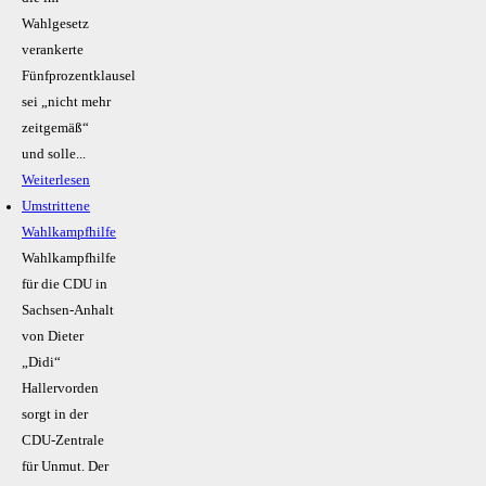
Wahlgesetz
verankerte
Fünfprozentklausel
sei „nicht mehr
zeitgemäß“
und solle...
Weiterlesen
Umstrittene
Wahlkampfhilfe
Wahlkampfhilfe
für die CDU in
Sachsen-Anhalt
von Dieter
„Didi“
Hallervorden
sorgt in der
CDU-Zentrale
für Unmut. Der