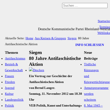
Startseite
Termine
Deutsche Kommunistische Partei Rheinland-Westfa
Weblinks
Aktuelle Seite:
Home
Aus Kreisen & Gruppen
Siegen
80 Jahre
Archiv
Antifaschistische Aktion
Impressum & Datenschutz
INFO SCHLIESSEN
Siegen
Themen
Neue
80 Jahre Antifaschistische
Beiträge
Antifaschismus
Aktion
Betrieb &
Tödliche
Gewerkschaft
Kürzungen
Frauen
Ein Vortrag zur Geschichte der
und
Frieden
Antifaschistischen Aktion
Kriegsertüchtigung
Jugend
von Bernd Langer.
Armutsprogramme
Kultur
Sonntag, 11. November 2012 um 18.30
werden
Landespolitik
Uhr
scheitern
Politik
VEB Politik, Kunst und Unterhaltung
8. Mai 1945 –