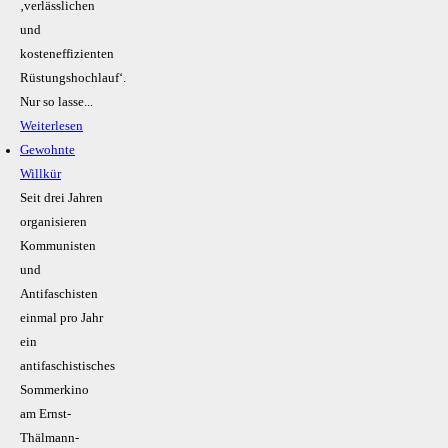
‚verlässlichen
und
kosteneffizienten
Rüstungshochlauf‘.
Nur so lasse...
Weiterlesen
Gewohnte
Willkür
Seit drei Jahren
organisieren
Kommunisten
und
Antifaschisten
einmal pro Jahr
ein
antifaschistisches
Sommerkino
am Ernst-
Thälmann-