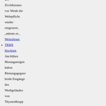
Zivildienstes
vor. Werde die
Wehrpflicht
wieder
eingesetzt,
„müsste es...
Weiterlesen
TKMS
blockiert
Am frühen
Montagmorgen
haben
Rüstungsgegner
beide Eingänge
des
Werftgeländes
von
ThyssenKrupp