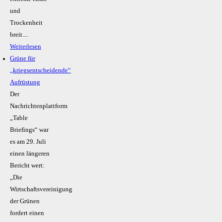
und
Trockenheit
breit....
Weiterlesen
Grüne für
„kriegsentscheidende“
Aufrüstung
Der
Nachrichtenplattform
„Table
Briefings“ war
es am 29. Juli
einen längeren
Bericht wert:
„Die
Wirtschaftsvereinigung
der Grünen
fordert einen