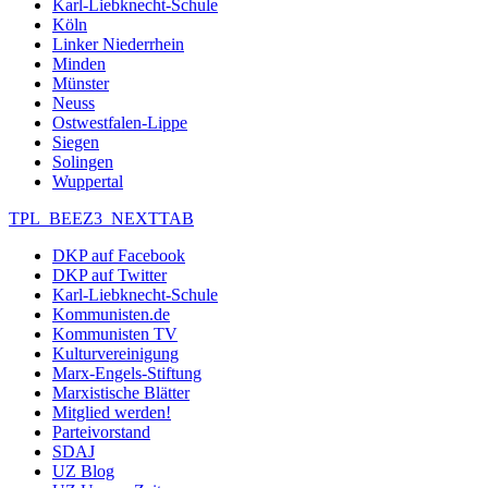
Karl-Liebknecht-Schule
Köln
Linker Niederrhein
Minden
Münster
Neuss
Ostwestfalen-Lippe
Siegen
Solingen
Wuppertal
TPL_BEEZ3_NEXTTAB
DKP auf Facebook
DKP auf Twitter
Karl-Liebknecht-Schule
Kommunisten.de
Kommunisten TV
Kulturvereinigung
Marx-Engels-Stiftung
Marxistische Blätter
Mitglied werden!
Parteivorstand
SDAJ
UZ Blog