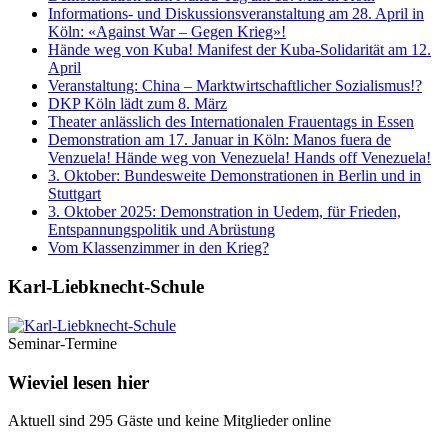
Informations- und Diskussionsveranstaltung am 28. April in
Köln: «Against War – Gegen Krieg»!
Hände weg von Kuba! Manifest der Kuba-Solidarität am 12.
April
Veranstaltung: China – Marktwirtschaftlicher Sozialismus!?
DKP Köln lädt zum 8. März
Theater anlässlich des Internationalen Frauentags in Essen
Demonstration am 17. Januar in Köln: Manos fuera de
Venzuela! Hände weg von Venezuela! Hands off Venezuela!
3. Oktober: Bundesweite Demonstrationen in Berlin und in
Stuttgart
3. Oktober 2025: Demonstration in Uedem, für Frieden,
Entspannungspolitik und Abrüstung
Vom Klassenzimmer in den Krieg?
Karl-Liebknecht-­Schule
Seminar-Termine
Wieviel lesen hier
Aktuell sind 295 Gäste und keine Mitglieder online