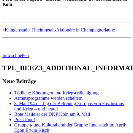
Köln
«Klingenstadt» Rheinmetall-Aktionäre in Champagnerlaune
Info schließen
TPL_BEEZ3_ADDITIONAL_INFORMA
Neue Beiträge
Tödliche Kürzungen und Kriegsertüchtigung
Armutsprogramme werden scheitern
8. Mai 1945 – Tag der Befreiung Europas von Faschismus
und Krieg – und heute?
Rote Maifeier der DKP Köln am 9. Mai!
Preisstopp!
Gruppen- und Kulturabend der Gruppe Innenstadt im April:
Egon Erwin Kisch