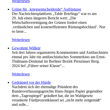
Weiterlesen
Grüne für „kriegsentscheidende“ Aufrüstung
Der Nachrichtenplattform „Table Briefings“ war es am
29. Juli einen längeren Bericht wert: „Die
Wirtschaftsvereinigung der Grünen fordert einen
‚verlässlichen und kosteneffizienten Rüstungshochlauf‘. Nur
so lasse...
Weiterlesen
Gewohnte Willkür
Seit drei Jahren organisieren Kommunisten und Antifaschisten
einmal pro Jahr ein antifaschistisches Sommerkino am Ernst-
Thälmann-Denkmal im Berliner Bezirk Prenzlauer Berg.
2024 lief „Führer seiner Klasse“...
Weiterlesen
Gedrängel vor der Hürde
Nachdem sich der ehemalige Präsident des
Bundesverfassungsgerichts Hans-Jürgen Papier gegenüber
dem „Tagesspiegel“ geäußert hat, die im Wahlgesetz
verankerte Fünfprozentklausel sei „nicht mehr zeitgemäß“
und solle...