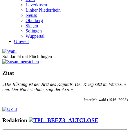
Leverkusen
Linker Niederrhein
Neuss
Oberberg
Siegen
Solingen
Wuppertal
Umwelt
Solidarität mit Flüchtlingen
Zitat
»Die Rüs­­tung ist der Arzt des Ka­pi­­tals. Der Krieg sitzt im War­­te­zim­­
mer. Der Nächs­­te bit­­te, sagt der Arzt.«
Peter Mai­wald (1946–2008)
Redaktion