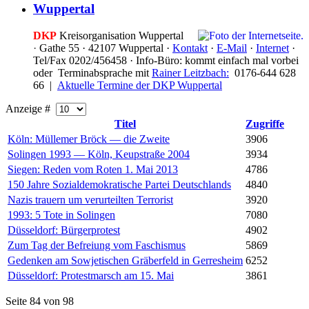
Wuppertal
DKP
Kreisorganisation Wuppertal
·
Gathe 55 · 42107 Wuppertal ·
Kontakt
·
E-Mail
·
Internet
·
Tel/Fax 0202/456458 · Info-Büro: kommt einfach mal vorbei
oder Terminabsprache mit
Rainer Leitzbach:
0176-644 628
66 |
Aktuelle Termine der DKP Wuppertal
Anzeige #
Titel
Zugriffe
Köln: Müllemer Bröck — die Zweite
3906
Solingen 1993 — Köln, Keupstraße 2004
3934
Siegen: Reden vom Roten 1. Mai 2013
4786
150 Jahre Sozialdemokratische Partei Deutschlands
4840
Nazis trauern um verurteilten Terrorist
3920
1993: 5 Tote in Solingen
7080
Düsseldorf: Bürgerprotest
4902
Zum Tag der Befreiung vom Faschismus
5869
Gedenken am Sowjetischen Gräberfeld in Gerresheim
6252
Düsseldorf: Protestmarsch am 15. Mai
3861
Seite 84 von 98