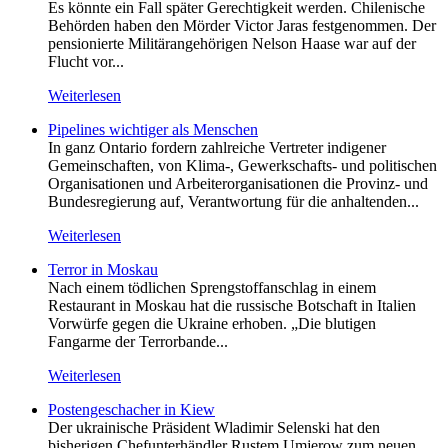
Es könnte ein Fall später Gerechtigkeit werden. Chilenische
Behörden haben den Mörder Victor Jaras festgenommen. Der
pensionierte Militärangehörigen Nelson Haase war auf der
Flucht vor...
Weiterlesen
Pipelines wichtiger als Menschen
In ganz Ontario fordern zahlreiche Vertreter indigener
Gemeinschaften, von Klima-, Gewerkschafts- und politischen
Organisationen und Arbeiterorganisationen die Provinz- und
Bundesregierung auf, Verantwortung für die anhaltenden...
Weiterlesen
Terror in Moskau
Nach einem tödlichen Sprengstoffanschlag in einem
Restaurant in Moskau hat die russische Botschaft in Italien
Vorwürfe gegen die Ukraine erhoben. „Die blutigen
Fangarme der Terrorbande...
Weiterlesen
Postengeschacher in Kiew
Der ukrainische Präsident Wladimir Selenski hat den
bisherigen Chefunterhändler Rustem Umjerow zum neuen