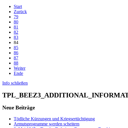
Start
Zurück
79
80
81
82
83
84
85
86
87
88
Weiter
Ende
Info schließen
TPL_BEEZ3_ADDITIONAL_INFORMA
Neue Beiträge
Tödliche Kürzungen und Kriegsertüchtigung
Armutsprogramme werden scheitern