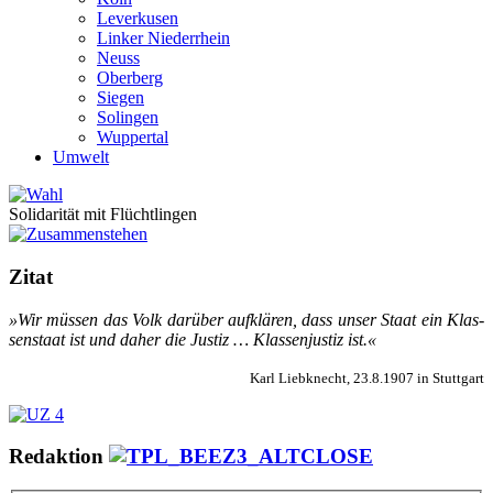
Leverkusen
Linker Niederrhein
Neuss
Oberberg
Siegen
Solingen
Wuppertal
Umwelt
Solidarität mit Flüchtlingen
Zitat
»Wir müs­sen das Volk dar­über auf­klär­en, dass un­ser Staat ein Klas­
sen­staat ist und da­her die Jus­tiz … Klas­sen­jus­tiz ist.«
Karl Liebknecht, 23.8.1907 in Stuttgart
Redaktion