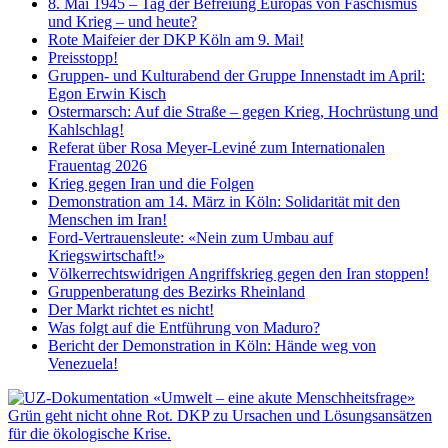
8. Mai 1945 – Tag der Befreiung Europas von Faschismus
und Krieg – und heute?
Rote Maifeier der DKP Köln am 9. Mai!
Preisstopp!
Gruppen- und Kulturabend der Gruppe Innenstadt im April:
Egon Erwin Kisch
Ostermarsch: Auf die Straße – gegen Krieg, Hochrüstung und
Kahlschlag!
Referat über Rosa Meyer-Leviné zum Internationalen
Frauentag 2026
Krieg gegen Iran und die Folgen
Demonstration am 14. März in Köln: Solidarität mit den
Menschen im Iran!
Ford-Vertrauensleute: «Nein zum Umbau auf
Kriegswirtschaft!»
Völkerrechtswidrigen Angriffskrieg gegen den Iran stoppen!
Gruppenberatung des Bezirks Rheinland
Der Markt richtet es nicht!
Was folgt auf die Entführung von Maduro?
Bericht der Demonstration in Köln: Hände weg von
Venezuela!