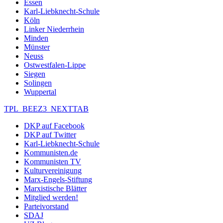
Essen
Karl-Liebknecht-Schule
Köln
Linker Niederrhein
Minden
Münster
Neuss
Ostwestfalen-Lippe
Siegen
Solingen
Wuppertal
TPL_BEEZ3_NEXTTAB
DKP auf Facebook
DKP auf Twitter
Karl-Liebknecht-Schule
Kommunisten.de
Kommunisten TV
Kulturvereinigung
Marx-Engels-Stiftung
Marxistische Blätter
Mitglied werden!
Parteivorstand
SDAJ