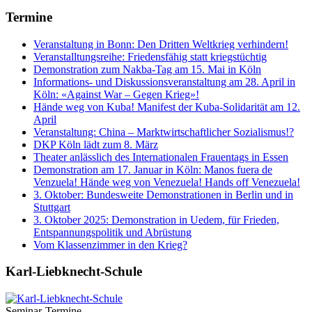
Termine
Veranstaltung in Bonn: Den Dritten Weltkrieg verhindern!
Veranstalltungsreihe: Friedensfähig statt kriegstüchtig
Demonstration zum Nakba-Tag am 15. Mai in Köln
Informations- und Diskussionsveranstaltung am 28. April in
Köln: «Against War – Gegen Krieg»!
Hände weg von Kuba! Manifest der Kuba-Solidarität am 12.
April
Veranstaltung: China – Marktwirtschaftlicher Sozialismus!?
DKP Köln lädt zum 8. März
Theater anlässlich des Internationalen Frauentags in Essen
Demonstration am 17. Januar in Köln: Manos fuera de
Venzuela! Hände weg von Venezuela! Hands off Venezuela!
3. Oktober: Bundesweite Demonstrationen in Berlin und in
Stuttgart
3. Oktober 2025: Demonstration in Uedem, für Frieden,
Entspannungspolitik und Abrüstung
Vom Klassenzimmer in den Krieg?
Karl-Liebknecht-­Schule
Seminar-Termine