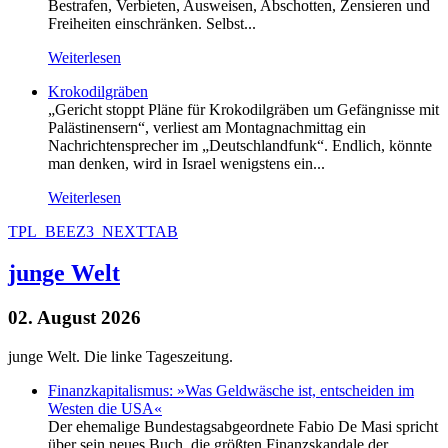
Bestrafen, Verbieten, Ausweisen, Abschotten, Zensieren und
Freiheiten einschränken. Selbst...
Weiterlesen
Krokodilgräben
„Gericht stoppt Pläne für Krokodilgräben um Gefängnisse mit
Palästinensern“, verliest am Montagnachmittag ein
Nachrichtensprecher im „Deutschlandfunk“. Endlich, könnte
man denken, wird in Israel wenigstens ein...
Weiterlesen
TPL_BEEZ3_NEXTTAB
junge Welt
02. August 2026
junge Welt. Die linke Tageszeitung.
Finanzkapitalismus: »Was Geldwäsche ist, entscheiden im
Westen die USA«
Der ehemalige Bundestagsabgeordnete Fabio De Masi spricht
über sein neues Buch, die größten Finanzskandale der