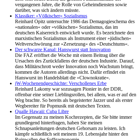
vergangenen Jahre, die Rolle von Geheimdiensten sowie
darüber, was sich ändern müsste.
Klassiker: »Völkischer« Sozialismus
Reinhard Opitz untersuchte 1986 das Demagogieschema des
»nationalen« oder »völkischen« Sozialismus, das im
deutschen Kaiserreich entwickelt wurde. Es bezeichnete den
marxistischen Sozialismus als Instrument einer »jüdischen«
Weltverschwörung zur »Zersetzung« des »Deutschtums«.
Der schwarze Kanal: Hanswurst statt Innovation
Die FAZ eröffnet die Woche mit einem Beitrag über die
Ursachen des Zurückfallens der deutschen Industrie. Darauf,
dass Militärschrott weder Innovation noch Wachstum bringt,
kommen die Autoren allerdings nicht. Dafür erfindet ein
Hanswurst im Handelsblatt die »Clownokratie«.
jW-Wochenendgeschichte: Verschollenes Erbe
Reinhard Lakomy war sozusagen Pionier in der DDR,
offenbar eine seiner Lieblingsrollen, bei allem, was er auf den
Weg brachte. So bereits als begeisterter Jazzer und als erster
Wegbereiter für Popmusik mit deutschen Texten.
Qualle Hawaii: Cuba Libre
Im Gegensatz zu meinen Kochrezepten, die Sie bitte immer
grundlegend hinterfragen, haben Sie meinen
Schnapsanleitungen deutschen Gehorsam zu leisten. Ich
kämpfe schließlich seit meinem 19. Lebensjahr hinter den
Ruinwallen der Suffgastronomie.