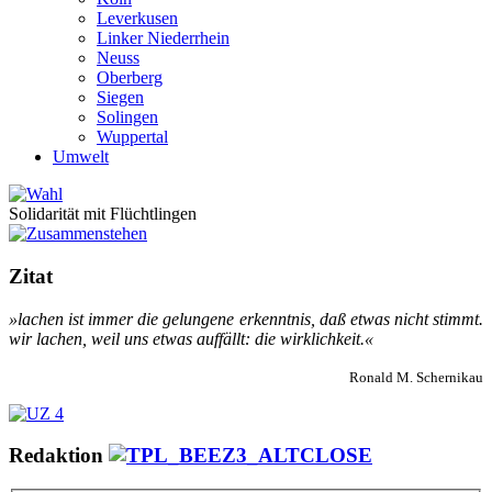
Leverkusen
Linker Niederrhein
Neuss
Oberberg
Siegen
Solingen
Wuppertal
Umwelt
Solidarität mit Flüchtlingen
Zitat
»la­chen ist im­mer die ge­lun­ge­ne er­kennt­nis, daß et­was nicht stimmt.
wir la­chen, weil uns et­was auf­fällt: die wirk­lich­keit.«
Ronald M. Schernikau
Redaktion