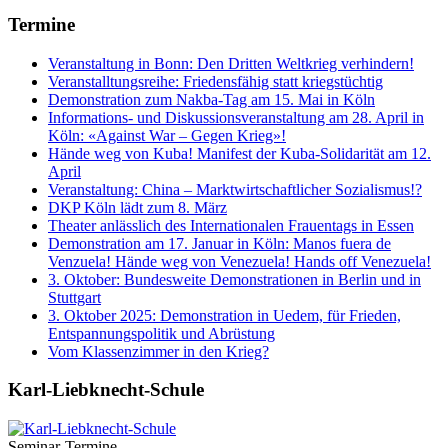
Termine
Veranstaltung in Bonn: Den Dritten Weltkrieg verhindern!
Veranstalltungsreihe: Friedensfähig statt kriegstüchtig
Demonstration zum Nakba-Tag am 15. Mai in Köln
Informations- und Diskussionsveranstaltung am 28. April in
Köln: «Against War – Gegen Krieg»!
Hände weg von Kuba! Manifest der Kuba-Solidarität am 12.
April
Veranstaltung: China – Marktwirtschaftlicher Sozialismus!?
DKP Köln lädt zum 8. März
Theater anlässlich des Internationalen Frauentags in Essen
Demonstration am 17. Januar in Köln: Manos fuera de
Venzuela! Hände weg von Venezuela! Hands off Venezuela!
3. Oktober: Bundesweite Demonstrationen in Berlin und in
Stuttgart
3. Oktober 2025: Demonstration in Uedem, für Frieden,
Entspannungspolitik und Abrüstung
Vom Klassenzimmer in den Krieg?
Karl-Liebknecht-­Schule
Seminar-Termine