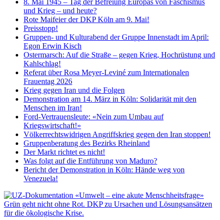
8. Mai 1945 – Tag der Befreiung Europas von Faschismus
und Krieg – und heute?
Rote Maifeier der DKP Köln am 9. Mai!
Preisstopp!
Gruppen- und Kulturabend der Gruppe Innenstadt im April:
Egon Erwin Kisch
Ostermarsch: Auf die Straße – gegen Krieg, Hochrüstung und
Kahlschlag!
Referat über Rosa Meyer-Leviné zum Internationalen
Frauentag 2026
Krieg gegen Iran und die Folgen
Demonstration am 14. März in Köln: Solidarität mit den
Menschen im Iran!
Ford-Vertrauensleute: «Nein zum Umbau auf
Kriegswirtschaft!»
Völkerrechtswidrigen Angriffskrieg gegen den Iran stoppen!
Gruppenberatung des Bezirks Rheinland
Der Markt richtet es nicht!
Was folgt auf die Entführung von Maduro?
Bericht der Demonstration in Köln: Hände weg von
Venezuela!