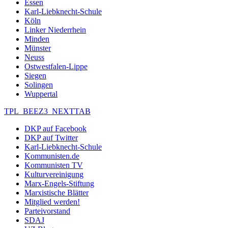
Essen
Karl-Liebknecht-Schule
Köln
Linker Niederrhein
Minden
Münster
Neuss
Ostwestfalen-Lippe
Siegen
Solingen
Wuppertal
TPL_BEEZ3_NEXTTAB
DKP auf Facebook
DKP auf Twitter
Karl-Liebknecht-Schule
Kommunisten.de
Kommunisten TV
Kulturvereinigung
Marx-Engels-Stiftung
Marxistische Blätter
Mitglied werden!
Parteivorstand
SDAJ