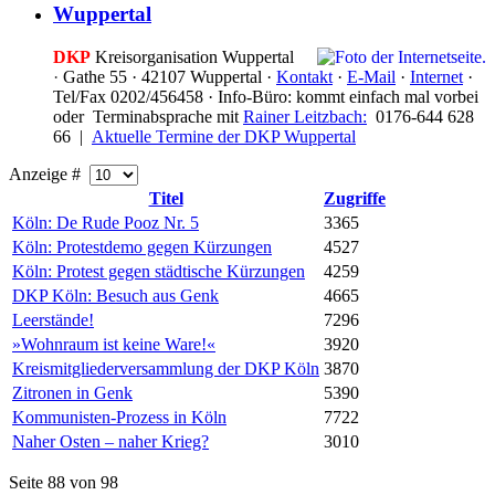
Wuppertal
DKP
Kreisorganisation Wuppertal
·
Gathe 55 · 42107 Wuppertal ·
Kontakt
·
E-Mail
·
Internet
·
Tel/Fax 0202/456458 · Info-Büro: kommt einfach mal vorbei
oder Terminabsprache mit
Rainer Leitzbach:
0176-644 628
66 |
Aktuelle Termine der DKP Wuppertal
Anzeige #
Titel
Zugriffe
Köln: De Rude Pooz Nr. 5
3365
Köln: Protestdemo gegen Kürzungen
4527
Köln: Protest gegen städtische Kürzungen
4259
DKP Köln: Besuch aus Genk
4665
Leerstände!
7296
»Wohnraum ist keine Ware!«
3920
Kreismitgliederversammlung der DKP Köln
3870
Zitronen in Genk
5390
Kommunisten-Prozess in Köln
7722
Naher Osten – naher Krieg?
3010
Seite 88 von 98