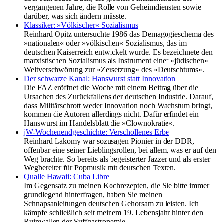
vergangenen Jahre, die Rolle von Geheimdiensten sowie
darüber, was sich ändern müsste.
Klassiker: »Völkischer« Sozialismus
Reinhard Opitz untersuchte 1986 das Demagogieschema des
»nationalen« oder »völkischen« Sozialismus, das im
deutschen Kaiserreich entwickelt wurde. Es bezeichnete den
marxistischen Sozialismus als Instrument einer »jüdischen«
Weltverschwörung zur »Zersetzung« des »Deutschtums«.
Der schwarze Kanal: Hanswurst statt Innovation
Die FAZ eröffnet die Woche mit einem Beitrag über die
Ursachen des Zurückfallens der deutschen Industrie. Darauf,
dass Militärschrott weder Innovation noch Wachstum bringt,
kommen die Autoren allerdings nicht. Dafür erfindet ein
Hanswurst im Handelsblatt die »Clownokratie«.
jW-Wochenendgeschichte: Verschollenes Erbe
Reinhard Lakomy war sozusagen Pionier in der DDR,
offenbar eine seiner Lieblingsrollen, bei allem, was er auf den
Weg brachte. So bereits als begeisterter Jazzer und als erster
Wegbereiter für Popmusik mit deutschen Texten.
Qualle Hawaii: Cuba Libre
Im Gegensatz zu meinen Kochrezepten, die Sie bitte immer
grundlegend hinterfragen, haben Sie meinen
Schnapsanleitungen deutschen Gehorsam zu leisten. Ich
kämpfe schließlich seit meinem 19. Lebensjahr hinter den
Ruinwallen der Suffgastronomie.