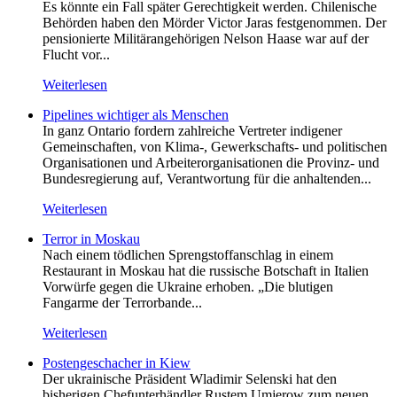
Es könnte ein Fall später Gerechtigkeit werden. Chilenische
Behörden haben den Mörder Victor Jaras festgenommen. Der
pensionierte Militärangehörigen Nelson Haase war auf der
Flucht vor...
Weiterlesen
Pipelines wichtiger als Menschen
In ganz Ontario fordern zahlreiche Vertreter indigener
Gemeinschaften, von Klima-, Gewerkschafts- und politischen
Organisationen und Arbeiterorganisationen die Provinz- und
Bundesregierung auf, Verantwortung für die anhaltenden...
Weiterlesen
Terror in Moskau
Nach einem tödlichen Sprengstoffanschlag in einem
Restaurant in Moskau hat die russische Botschaft in Italien
Vorwürfe gegen die Ukraine erhoben. „Die blutigen
Fangarme der Terrorbande...
Weiterlesen
Postengeschacher in Kiew
Der ukrainische Präsident Wladimir Selenski hat den
bisherigen Chefunterhändler Rustem Umjerow zum neuen