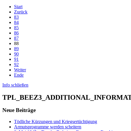
Start
Zurück
83
84
85
86
87
88
89
90
91
92
Weiter
Ende
Info schließen
TPL_BEEZ3_ADDITIONAL_INFORMA
Neue Beiträge
Tödliche Kürzungen und Kriegsertüchtigung
Armutsprogramme werden scheitern