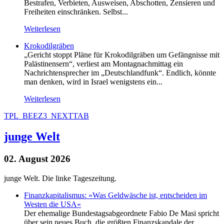
Bestrafen, Verbieten, Ausweisen, Abschotten, Zensieren und
Freiheiten einschränken. Selbst...
Weiterlesen
Krokodilgräben
„Gericht stoppt Pläne für Krokodilgräben um Gefängnisse mit
Palästinensern“, verliest am Montagnachmittag ein
Nachrichtensprecher im „Deutschlandfunk“. Endlich, könnte
man denken, wird in Israel wenigstens ein...
Weiterlesen
TPL_BEEZ3_NEXTTAB
junge Welt
02. August 2026
junge Welt. Die linke Tageszeitung.
Finanzkapitalismus: »Was Geldwäsche ist, entscheiden im
Westen die USA«
Der ehemalige Bundestagsabgeordnete Fabio De Masi spricht
über sein neues Buch, die größten Finanzskandale der